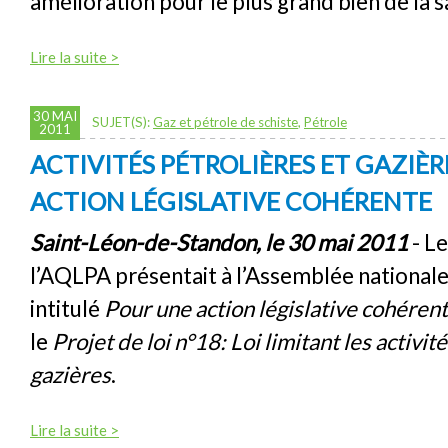
amélioration pour le plus grand bien de la s
Lire la suite >
30 MAI
SUJET(S):
Gaz et pétrole de schiste
,
Pétrole
2011
ACTIVITÉS PÉTROLIÈRES ET GAZIÈR
ACTION LÉGISLATIVE COHÉRENTE
Saint-Léon-de-Standon, le 30 mai 2011
- Le
l’AQLPA présentait à l’Assemblée national
intitulé
Pour une action législative cohéren
le
Projet de loi n°18: Loi limitant les activit
gazières
.
Lire la suite >