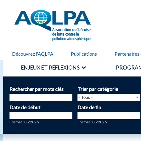
Alle
cont
AQLPA
prin
Découvrez l'AQLPA
Publications
Partenaires 
ENJEUX ET RÉFLEXIONS
PROGRAM
Rechercher par mots clés
Trier par catégorie
Date de début
Date de fin
Date
Date
Format : 08/2026
Format : 08/2026