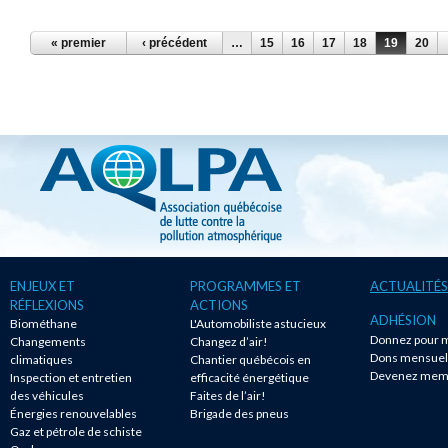
PAGES
« premier
‹ précédent
…
15
16
17
18
19
20
ENJEUX ET
PROGRAMMES ET
ACTUALITÉS
RÉFLEXIONS
ACTIONS
ADHÉSION
Biométhane
L'Automobiliste astucieux
Donnez pour m
Changements
Changez d’air!
Dons mensuel
climatiques
Chantier québécois en
Devenez mem
Inspection et entretien
efficacité énergétique
des véhicules
Faites de l’air!
Énergies renouvelables
Brigade des pneus
Gaz et pétrole de schiste