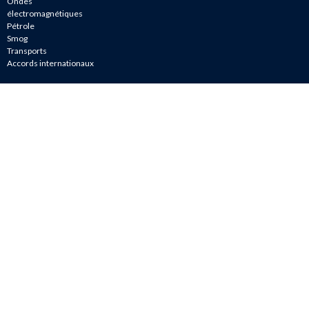
Ondes
électromagnétiques
Pétrole
Smog
Transports
Accords internationaux