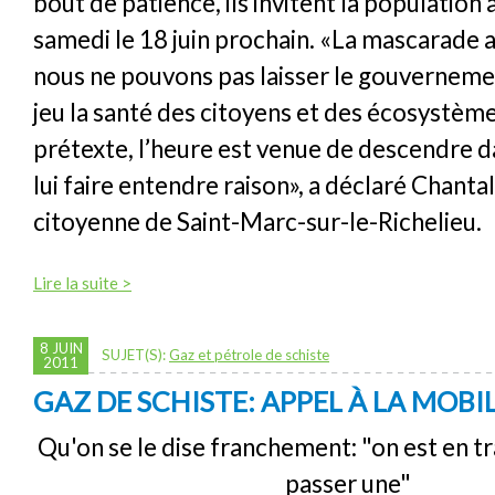
bout de patience, ils invitent la population
samedi le 18 juin prochain. «La mascarade a
nous ne pouvons pas laisser le gouvernem
jeu la santé des citoyens et des écosystèm
prétexte, l’heure est venue de descendre d
lui faire entendre raison», a déclaré Chant
citoyenne de Saint-Marc-sur-le-Richelieu.
Lire la suite >
8 JUIN
SUJET(S):
Gaz et pétrole de schiste
2011
GAZ DE SCHISTE: APPEL À LA MOBI
Qu'on se le dise franchement: "on est en tra
passer une"