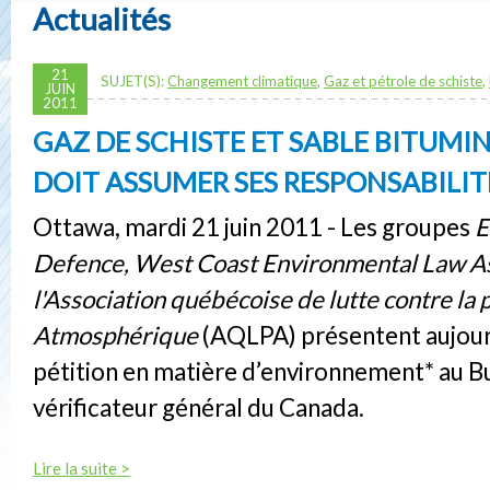
Actualités
21
SUJET(S):
Changement climatique
,
Gaz et pétrole de schiste
,
JUIN
2011
GAZ DE SCHISTE ET SABLE BITUMI
DOIT ASSUMER SES RESPONSABILIT
Ottawa, mardi 21 juin 2011 - Les groupes
E
Defence, West Coast Environmental Law
A
l'Association québécoise de lutte contre la 
Atmosphérique
(AQLPA) présentent aujour
pétition en matière d’environnement* au B
vérificateur général du Canada.
Lire la suite >