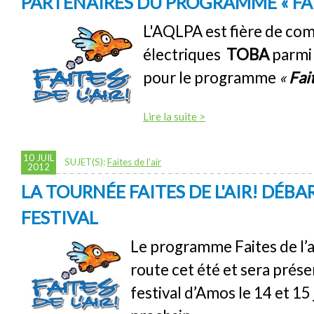
PARTENAIRES DU PROGRAMME « FAITE
L'AQLPA est fière de com
électriques
TOBA
parmi 
pour le programme
«
Fait
Lire la suite >
10 JUIL
SUJET(S):
Faites de l'air
2012
LA TOURNÉE FAITES DE L'AIR! DÉB
FESTIVAL
Le programme Faites de l’ai
route cet été et sera prés
festival d’Amos le 14 et 15 j