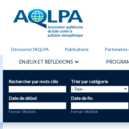
Alle
cont
AQLPA
prin
Découvrez l'AQLPA
Publications
Partenaires 
ENJEUX ET RÉFLEXIONS
PROGRAM
Rechercher par mots clés
Trier par catégorie
Date de début
Date de fin
Date
Date
Format : 08/2026
Format : 08/2026