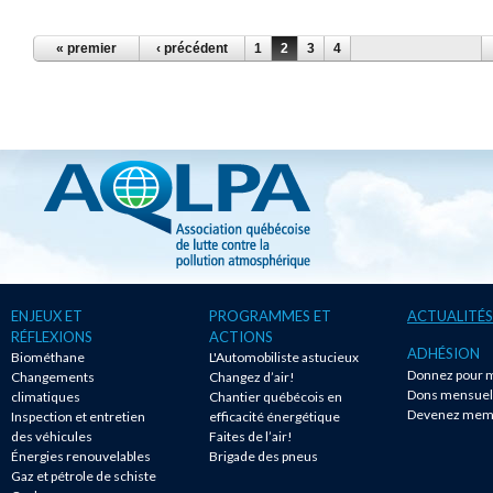
PAGES
« premier
‹ précédent
1
2
3
4
ENJEUX ET
PROGRAMMES ET
ACTUALITÉS
RÉFLEXIONS
ACTIONS
ADHÉSION
Biométhane
L'Automobiliste astucieux
Donnez pour m
Changements
Changez d’air!
Dons mensuel
climatiques
Chantier québécois en
Devenez mem
Inspection et entretien
efficacité énergétique
des véhicules
Faites de l’air!
Énergies renouvelables
Brigade des pneus
Gaz et pétrole de schiste