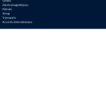
Ondes
électromagnétiques
Pétrole
Smog
Transports
Accords internationaux