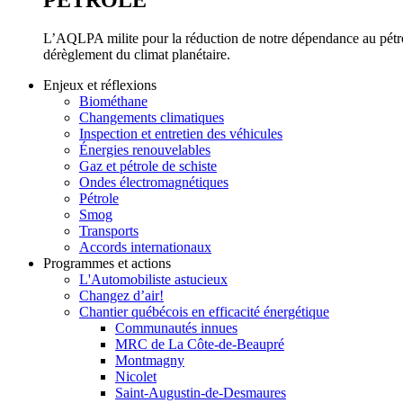
PÉTROLE
L’AQLPA milite pour la réduction de notre dépendance au pétrol
dérèglement du climat planétaire.
Enjeux et réflexions
Biométhane
Changements climatiques
Inspection et entretien des véhicules
Énergies renouvelables
Gaz et pétrole de schiste
Ondes électromagnétiques
Pétrole
Smog
Transports
Accords internationaux
Programmes et actions
L'Automobiliste astucieux
Changez d’air!
Chantier québécois en efficacité énergétique
Communautés innues
MRC de La Côte-de-Beaupré
Montmagny
Nicolet
Saint-Augustin-de-Desmaures