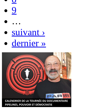
9
…
suivant ›
dernier »