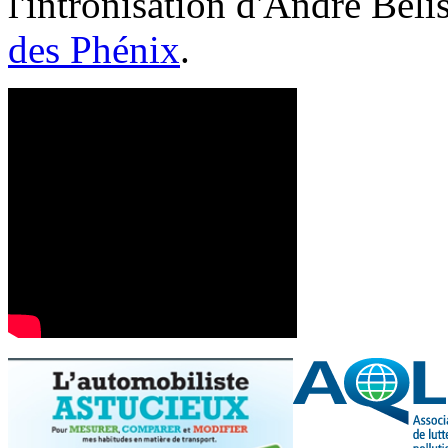
l'intronisation d'André Bél
des Phénix
.