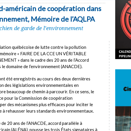
rd-américain de coopération dans
ronnement, Mémoire de l’AQLPA
 chien de garde de l’environnement
ation québécoise de lutte contre la pollution
e mémoire « FAIRE DE LA CCE UN VÉRITABLE
NT » dans le cadre des 20 ans de l’Accord
s le domaine de l’environnement (ANACDE).
nt été enregistrés au cours des deux dernières
on des législations environnementales en
ore beaucoup de chemin à parcourir. En ce sens, le
nce pour la Commission de coopération
er des mécanismes plus efficaces pour inciter le
ue à rehausser leurs standards environnementaux.
 de 20 ans de l’ANACDE, accord parallèle à
icain (ALÉNA), pousse les trois États signataires à