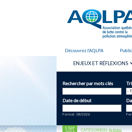
AQLPA
Découvrez l'AQLPA
Publi
ENJEUX ET RÉFLEXIONS
Rechercher par mots clés
Tr
Date de début
Da
Date
Da
Format : 08/2026
For
5 SEP
CATÉGORIE(S):
Articles
2013