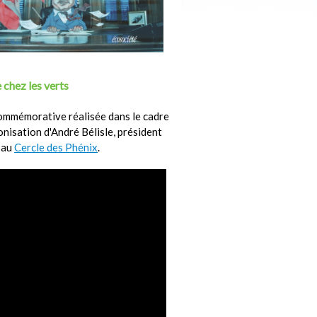
 chez les verts
ommémorative réalisée dans le cadre
ronisation d'André Bélisle, président
 au
Cercle des Phénix
.