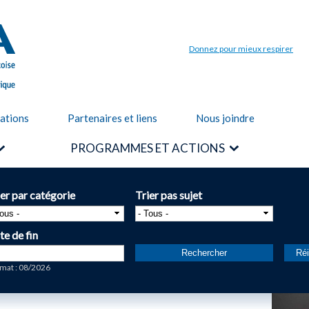
Aller au
contenu
principal
Donnez pour mieux respirer
cations
Partenaires et liens
Nous joindre
PROGRAMMES ET ACTIONS
ier par catégorie
Trier pas sujet
te de fin
te
mat : 08/2026