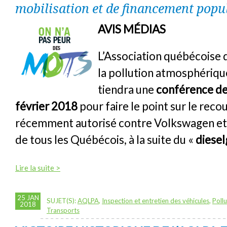
mobilisation et de financement popu
AVIS MÉDIAS
L’Association québécoise 
la pollution atmosphériq
tiendra une
conférence de
février 2018
pour faire le point sur le recou
récemment autorisé contre Volkswagen et
de tous les Québécois, à la suite du «
diesel
Lire la suite >
25 JAN
SUJET(S):
AQLPA
,
Inspection et entretien des véhicules
,
Poll
2018
Transports