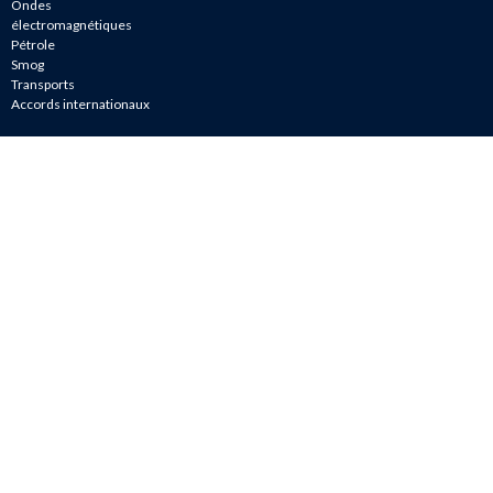
Ondes
électromagnétiques
Pétrole
Smog
Transports
Accords internationaux