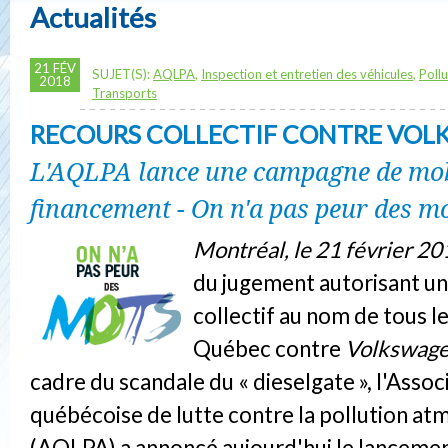
Actualités
21 FÉV
SUJET(S):
AQLPA
,
Inspection et entretien des véhicules
,
Poll
2018
Transports
RECOURS COLLECTIF CONTRE VOL
L'AQLPA lance une campagne de mobi
financement - On n'a pas peur des m
Montréal, le 21 février 2
du jugement autorisant un
collectif au nom de tous l
Québec contre
Volkswage
cadre du scandale du « dieselgate », l'Assoc
québécoise de lutte contre la pollution a
(AQLPA) a annoncé aujourd'hui le lanceme