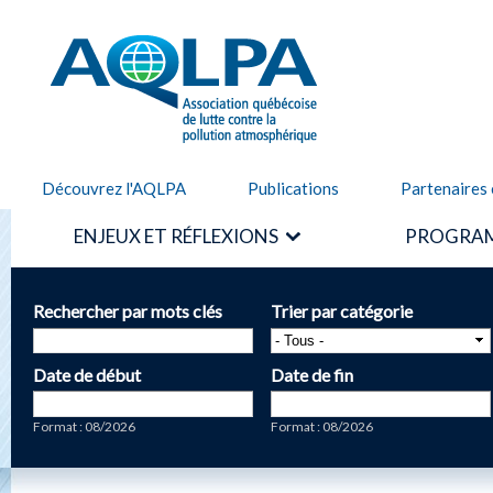
Alle
cont
AQLPA
prin
Découvrez l'AQLPA
Publications
Partenaires 
ENJEUX ET RÉFLEXIONS
PROGRAM
Rechercher par mots clés
Trier par catégorie
Date de début
Date de fin
Date
Date
Format : 08/2026
Format : 08/2026