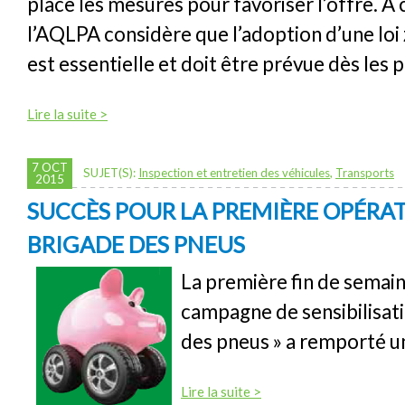
place les mesures pour favoriser l’offre. À c
l’AQLPA considère que l’adoption d’une loi
est essentielle et doit être prévue dès les 
Lire la suite >
7 OCT
SUJET(S):
Inspection et entretien des véhicules
,
Transports
2015
SUCCÈS POUR LA PREMIÈRE OPÉRAT
BRIGADE DES PNEUS
La première fin de semain
campagne de sensibilisat
des pneus » a remporté un
Lire la suite >