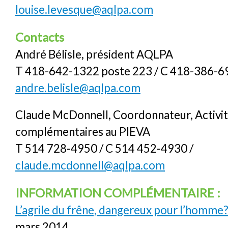
louise.levesque@aqlpa.com
Contacts
André Bélisle, président AQLPA
T 418-642-1322 poste 223 / C 418-386-6
andre.belisle@aqlpa.com
Claude McDonnell, Coordonnateur, Activi
complémentaires au PIEVA
T 514 728-4950 / C 514 452-4930 /
claude.mcdonnell@aqlpa.com
INFORMATION COMPLÉMENTAIRE :
L’agrile du frêne, dangereux pour l’homme
mars 2014