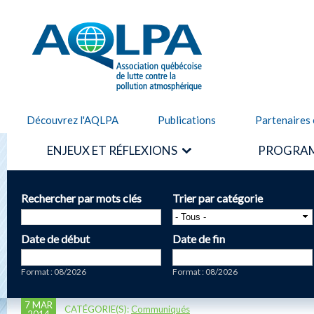
Alle
cont
AQLPA
prin
Découvrez l'AQLPA
Publications
Partenaires 
ENJEUX ET RÉFLEXIONS
PROGRAM
Rechercher par mots clés
Trier par catégorie
Date de début
Date de fin
Date
Date
Format : 08/2026
Format : 08/2026
7 MAR
CATÉGORIE(S):
Communiqués
2014