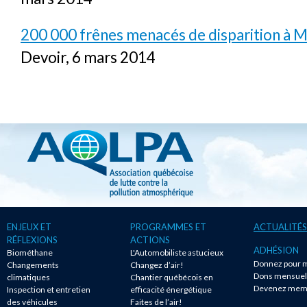
200 000 frênes menacés de disparition à 
Devoir, 6 mars 2014
ENJEUX ET
PROGRAMMES ET
ACTUALITÉS
RÉFLEXIONS
ACTIONS
ADHÉSION
Biométhane
L'Automobiliste astucieux
Donnez pour m
Changements
Changez d’air!
Dons mensuel
climatiques
Chantier québécois en
Devenez mem
Inspection et entretien
efficacité énergétique
des véhicules
Faites de l’air!