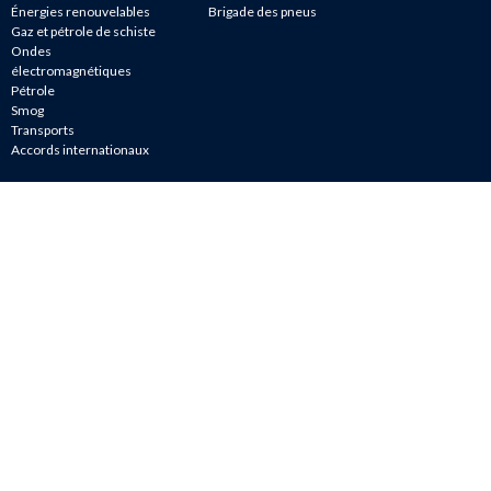
Énergies renouvelables
Brigade des pneus
Gaz et pétrole de schiste
Ondes
électromagnétiques
Pétrole
Smog
Transports
Accords internationaux