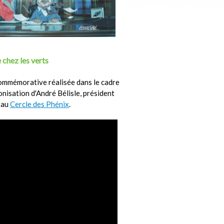
 chez les verts
ommémorative réalisée dans le cadre
ronisation d'André Bélisle, président
 au
Cercle des Phénix
.