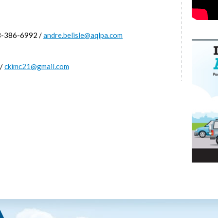
8-386-6992 /
andre.belisle@aqlpa.com
 /
ckimc21@gmail.com