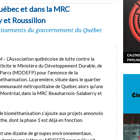
uébec et dans la MRC
 et Roussillon
stissements du gouvernement du Québec
14
– L’Association québécoise de lutte contre la
licite le Ministère du Développement Durable, de
s Parcs (MDDEFP) pour l'annonce de la
éthanisation. La première, située dans le quartier
communauté métropolitaine de Québec alors qu'une
de Montréal, dans la MRC Beauharnois-Salaberry et
de biométhanisation s’ajoute aux projets annoncés
he, dont la phase 1 est déjà en fonction.
et une dizaine de groupes environnementaux,
 dernier une lettre au MDDEFP pour qu'il y ait