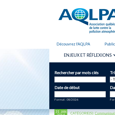
AQLPA
Découvrez l'AQLPA
Publi
ENJEUX ET RÉFLEXIONS
Rechercher par mots clés
Tr
Date de début
Da
Date
Da
Format : 08/2026
For
31 JAN
CATÉGORIE(S):
Communiqué
2014