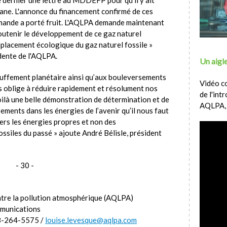
thane. L'annonce du financement confirmé de ces
mande a porté fruit. L'AQLPA demande maintenant
soutenir le développement de ce gaz naturel
mplacement écologique du gaz naturel fossile »
dente de l'AQLPA.
Un aigle
auffement planétaire ainsi qu’aux bouleversements
Vidéo c
us oblige à réduire rapidement et résolument nos
de l'int
oilà une belle démonstration de détermination et de
AQLPA,
sements dans les énergies de l’avenir qu’il nous faut
ers les énergies propres et non des
ssiles du passé » ajoute André Bélisle, président
- 30 -
ntre la pollution atmosphérique (AQLPA)
mmunications
8-264-5575 /
louise.levesque@aqlpa.com