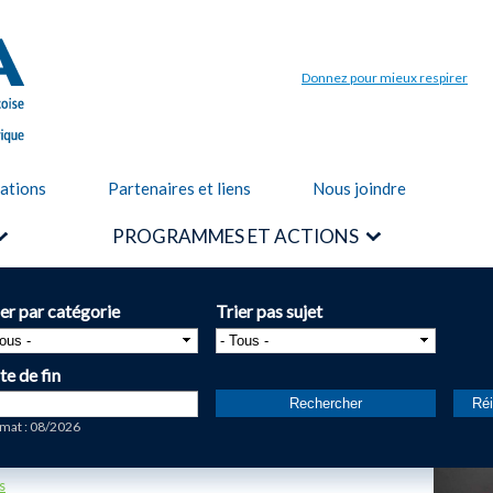
Aller au
contenu
principal
Donnez pour mieux respirer
cations
Partenaires et liens
Nous joindre
PROGRAMMES ET ACTIONS
ier par catégorie
Trier pas sujet
te de fin
te
mat : 08/2026
s