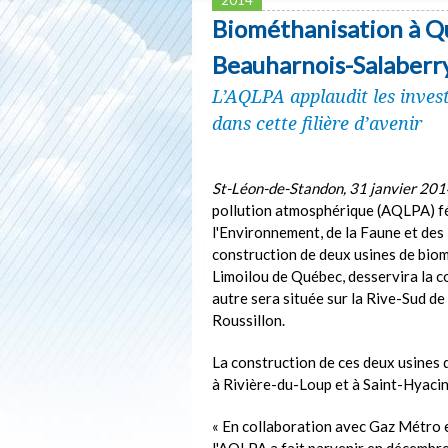
Biométhanisation à Q
Beauharnois-Salaberry
L’AQLPA applaudit les inve
dans cette filière d’avenir
St-Léon-de-Standon, 31 janvier 20
pollution atmosphérique (AQLPA) fé
l'Environnement, de la Faune et de
construction de deux usines de biom
Limoilou de Québec, desservira la 
autre sera située sur la Rive-Sud 
Roussillon.
La construction de ces deux usines 
à Rivière-du-Loup et à Saint-Hyacint
« En collaboration avec Gaz Métro 
l'AQLPA a fait parvenir en décembre