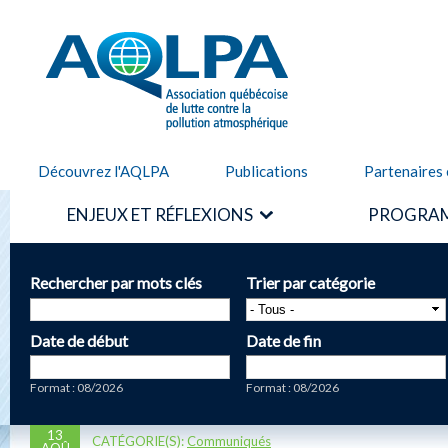
Alle
cont
AQLPA
prin
Découvrez l'AQLPA
Publications
Partenaires 
ENJEUX ET RÉFLEXIONS
PROGRAM
Rechercher par mots clés
Trier par catégorie
Date de début
Date de fin
Date
Date
Format : 08/2026
Format : 08/2026
13
CATÉGORIE(S):
Communiqués
AOÛ