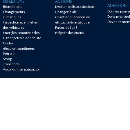
RÉFLEXIONS
ACTIONS
ADHÉSION
Biométhane
L'Automobiliste astucieux
Donnez pour m
Changements
Changez d’air!
Dons mensuel
climatiques
Chantier québécois en
Devenez mem
Inspection et entretien
efficacité énergétique
des véhicules
Faites de l’air!
Énergies renouvelables
Brigade des pneus
Gaz et pétrole de schiste
Ondes
électromagnétiques
Pétrole
Smog
Transports
Accords internationaux