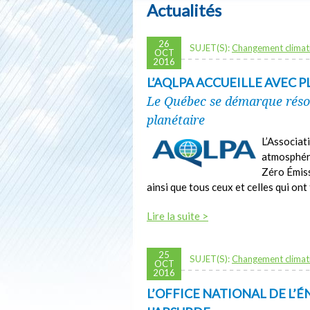
Actualités
26
SUJET(S):
Changement climat
OCT
2016
L’AQLPA ACCUEILLE AVEC P
Le Québec se démarque réso
planétaire
L’Associat
atmosphéri
Zéro Émiss
ainsi que tous ceux et celles qui on
Lire la suite >
25
SUJET(S):
Changement climat
OCT
2016
L’OFFICE NATIONAL DE L’