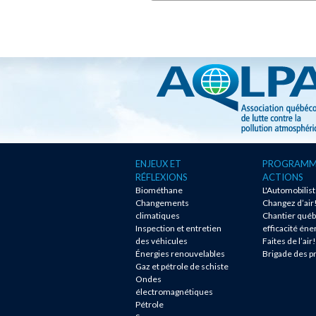
ENJEUX ET
PROGRAMM
RÉFLEXIONS
ACTIONS
Biométhane
L'Automobilis
Changements
Changez d’air
climatiques
Chantier québ
Inspection et entretien
efficacité éne
des véhicules
Faites de l’air!
Énergies renouvelables
Brigade des p
Gaz et pétrole de schiste
Ondes
électromagnétiques
Pétrole