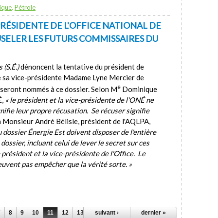
ique
,
Pétrole
PRÉSIDENTE DE L'OFFICE NATIONAL DE
SELER LES FUTURS COMMISSAIRES DU
 (S.É.)
dénoncent la tentative du président de
 sa vice-présidente Madame Lyne Mercier de
e
 seront nommés à ce dossier. Selon M
Dominique
É,
« le président et la vice-présidente de l'ONÉ ne
fie leur propre récusation. Se récuser signifie
 Monsieur André Bélisle, président de l'AQLPA,
 dossier Énergie Est doivent disposer de l'entière
 dossier, incluant celui de lever le secret sur ces
président et la vice-présidente de l'Office. Le
euvent pas empêcher que la vérité sorte. »
7
8
9
10
11
12
13
14
suivant ›
15
…
dernier »