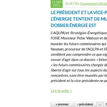
12 SEP
SUJET(S):
Changement climat
2016
LE PRÉSIDENT ET LA VICE-
L'ÉNERGIE TENTENT DE MU
DOSSIER ÉNERGIE EST
L'
AQLPA)
et
Stratégies Énergétiques
l'ONÉ Monsieur Peter Watson et de
museler les futurs commissaires qui
Neuman, procureur de l'AQLPA et S
semblent pas comprendre ce que signi
cesser d'agir dans ce dossier. »
Selon
« les futurs commissaires chargés du
liberté d'agir sur tous les aspects du
rencontres, sans être muselés par le 
président et la vice-présidente ne p
Lire la suite >
PAGES
« premier
‹ précédent
…