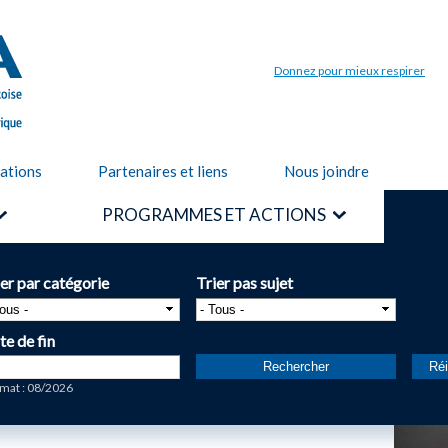
Aller au
contenu
principal
Donnez pour mieux respirer
cations
Partenaires et liens
Nous joindre
PROGRAMMES ET ACTIONS
ier par catégorie
Trier pas sujet
te de fin
te
mat : 08/2026