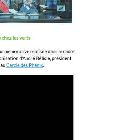
 chez les verts
ommémorative réalisée dans le cadre
ronisation d'André Bélisle, président
 au
Cercle des Phénix
.