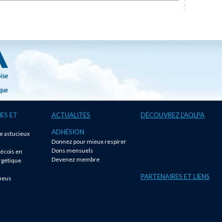
ES ET
ACTUALITÉS
DÉCOUVREZ L'AQLPA
ADHÉSION
te astucieux
Donnez pour mieux respirer
!
Dons mensuels
écois en
Devenez membre
rgétique
PARTENAIRES ET LIENS
neus