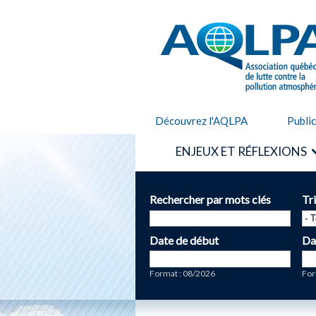
AQLPA
Découvrez l'AQLPA
Publi
ENJEUX ET RÉFLEXIONS
Rechercher par mots clés
Tr
Date de début
Da
Date
Da
Format : 08/2026
For