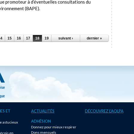
que promoteur à d’éventuelles consultations du
nvironnement (BAPE).
14
15
16
17
18
19
20
suivant ›
21
22
…
dernier »
ES ET
ACTUALITÉS
DÉCOUVREZ L'AQLPA
ADHÉSION
te astucieux
Donnez pour mieux respirer
!
Dons mensuels
écois en