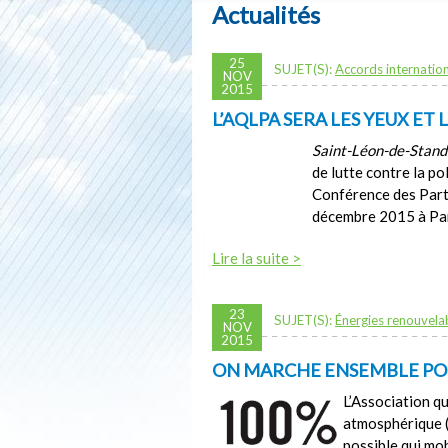
Actualités
25
SUJET(S):
Accords internatio
NOV
2015
L’AQLPA SERA LES YEUX ET 
Saint-Léon-de-Stand
de lutte contre la p
Conférence des Part
décembre 2015 à Par
Lire la suite >
23
SUJET(S):
Énergies renouvela
NOV
2015
ON MARCHE ENSEMBLE POU
L’Association qu
atmosphérique 
possible qui mob