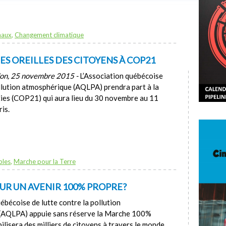
naux
,
Changement climatique
LES OREILLES DES CITOYENS À COP21
on, 25 novembre 2015 -
L’Association québécoise
ollution atmosphérique (AQLPA) prendra part à la
ies (COP21) qui aura lieu du 30 novembre au 11
is.
bles
,
Marche pour la Terre
R UN AVENIR 100% PROPRE?
ébécoise de lutte contre la pollution
(AQLPA) appuie sans réserve la Marche 100%
ilisera des milliers de citoyens à travers le monde