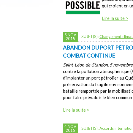
qui croient en un
Lire la suite >
5 NOV
SUJET(S):
Changement climat
2015
ABANDON DU PORT PÉTROLI
COMBAT CONTINUE
Saint-Léon-de-Standon, 5 novembr
contre la pollution atmosphérique 
d’implanter un port pétrolier au Qu
préservation du fragile environneme
bataille remportée par la mobilisa
pour faire prévaloir le bien commun 
Lire la suite >
4 NOV
SUJET(S):
Accords internatio
2015