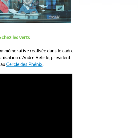
 chez les verts
ommémorative réalisée dans le cadre
ronisation d'André Bélisle, président
 au
Cercle des Phénix
.