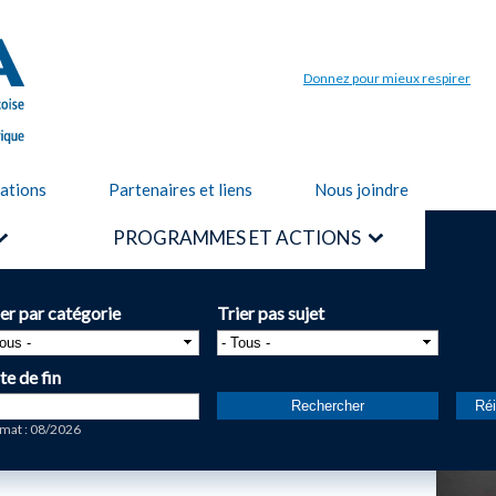
Aller au
contenu
principal
Donnez pour mieux respirer
cations
Partenaires et liens
Nous joindre
PROGRAMMES ET ACTIONS
ier par catégorie
Trier pas sujet
te de fin
te
mat : 08/2026