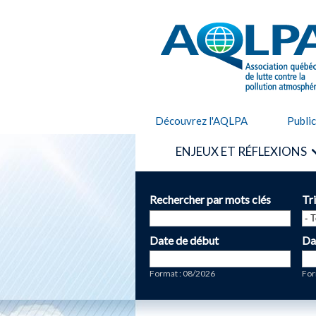
AQLPA
Découvrez l'AQLPA
Publi
ENJEUX ET RÉFLEXIONS
Rechercher par mots clés
Tr
Date de début
Da
Date
Da
Format : 08/2026
For