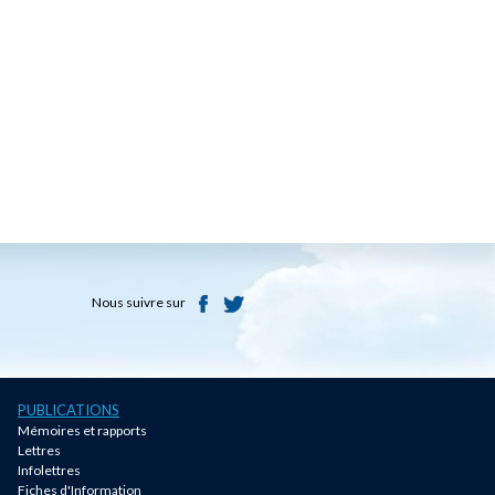
Nous suivre sur
PUBLICATIONS
Mémoires et rapports
Lettres
Infolettres
Fiches d'Information