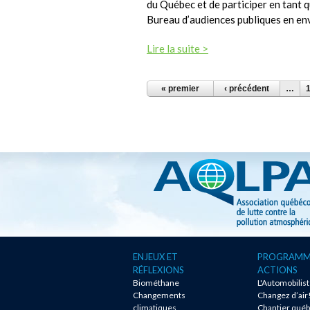
du Québec et de participer en tant 
Bureau d’audiences publiques en e
Lire la suite >
PAGES
« premier
‹ précédent
…
ENJEUX ET
PROGRAMM
RÉFLEXIONS
ACTIONS
Biométhane
L'Automobilis
Changements
Changez d’air
climatiques
Chantier québ