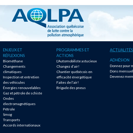
ENJEUX ET
PROGRAMMES ET
ACTUALITÉS
RÉFLEXIONS
ACTIONS
ADHÉSION
Biométhane
L'Automobiliste astucieux
Donnez pour m
Changements
Changez d’air!
Dons mensuel
climatiques
Chantier québécois en
Devenez mem
Inspection et entretien
efficacité énergétique
des véhicules
Faites de l’air!
Énergies renouvelables
Brigade des pneus
Gaz et pétrole de schiste
Ondes
électromagnétiques
Pétrole
Smog
Transports
Accords internationaux