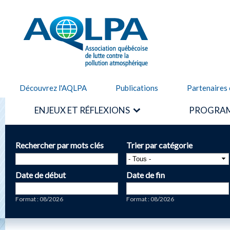
Alle
cont
AQLPA
prin
Découvrez l'AQLPA
Publications
Partenaires 
ENJEUX ET RÉFLEXIONS
PROGRAM
Rechercher par mots clés
Trier par catégorie
Date de début
Date de fin
Date
Date
Format : 08/2026
Format : 08/2026