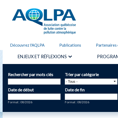
Alle
cont
AQLPA
prin
Découvrez l'AQLPA
Publications
Partenaires 
ENJEUX ET RÉFLEXIONS
PROGRAM
Rechercher par mots clés
Trier par catégorie
Date de début
Date de fin
Date
Date
Format : 08/2026
Format : 08/2026