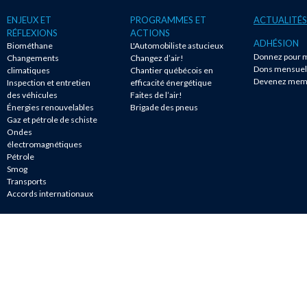
ENJEUX ET
PROGRAMMES ET
ACTUALITÉS
RÉFLEXIONS
ACTIONS
ADHÉSION
Biométhane
L'Automobiliste astucieux
Donnez pour m
Changements
Changez d’air!
Dons mensuel
climatiques
Chantier québécois en
Devenez mem
Inspection et entretien
efficacité énergétique
des véhicules
Faites de l’air!
Énergies renouvelables
Brigade des pneus
Gaz et pétrole de schiste
Ondes
électromagnétiques
Pétrole
Smog
Transports
Accords internationaux