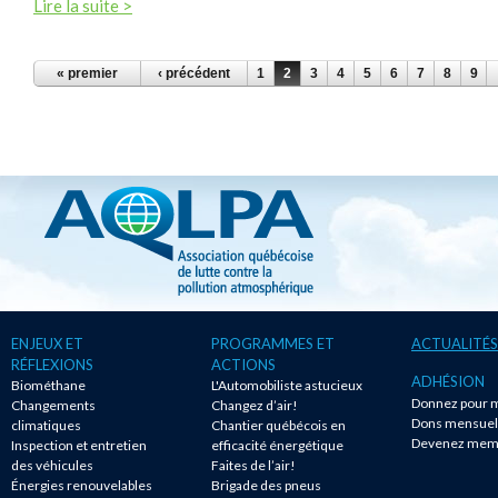
Lire la suite >
PAGES
« premier
‹ précédent
1
2
3
4
5
6
7
8
9
ENJEUX ET
PROGRAMMES ET
ACTUALITÉS
RÉFLEXIONS
ACTIONS
ADHÉSION
Biométhane
L'Automobiliste astucieux
Donnez pour m
Changements
Changez d’air!
Dons mensuel
climatiques
Chantier québécois en
Devenez mem
Inspection et entretien
efficacité énergétique
des véhicules
Faites de l’air!
Énergies renouvelables
Brigade des pneus