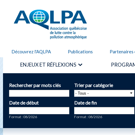
Alle
cont
AQLPA
prin
Découvrez l'AQLPA
Publications
Partenaires 
ENJEUX ET RÉFLEXIONS
PROGRAM
Rechercher par mots clés
Trier par catégorie
Date de début
Date de fin
Date
Date
Format : 08/2026
Format : 08/2026