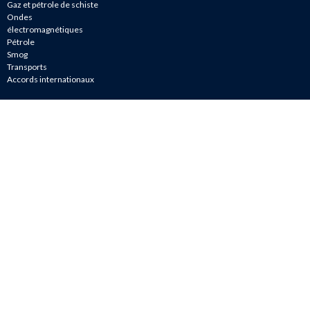
Gaz et pétrole de schiste
Ondes
électromagnétiques
Pétrole
Smog
Transports
Accords internationaux