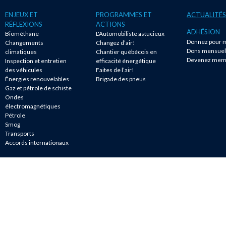
ENJEUX ET
PROGRAMMES ET
ACTUALITÉS
RÉFLEXIONS
ACTIONS
ADHÉSION
Biométhane
L'Automobiliste astucieux
Donnez pour m
Changements
Changez d’air!
Dons mensuel
climatiques
Chantier québécois en
Devenez mem
Inspection et entretien
efficacité énergétique
des véhicules
Faites de l’air!
Énergies renouvelables
Brigade des pneus
Gaz et pétrole de schiste
Ondes
électromagnétiques
Pétrole
Smog
Transports
Accords internationaux