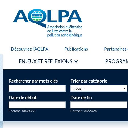
Alle
cont
AQLPA
prin
Découvrez l'AQLPA
Publications
Partenaires 
ENJEUX ET RÉFLEXIONS
PROGRAM
Rechercher par mots clés
Trier par catégorie
Date de début
Date de fin
Date
Date
Format : 08/2026
Format : 08/2026