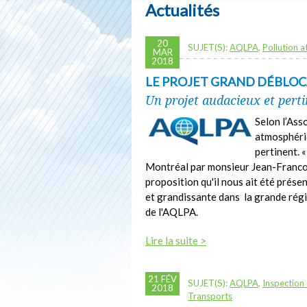
Actualités
20
SUJET(S):
AQLPA
,
Pollution 
MAR
2018
LE PROJET GRAND DÉBLOC
Un projet audacieux et pert
Selon l’Ass
atmosphériq
pertinent. 
Montréal par monsieur Jean-Francois
proposition qu'il nous ait été prés
et grandissante dans la grande régi
de l'AQLPA.
Lire la suite >
21 FÉV
SUJET(S):
AQLPA
,
Inspection 
2018
Transports