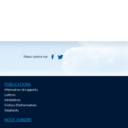
Nous suivre sur
PUBLICATIONS
Mémoires et rapports
Lettres
Infolettres
Fiches d'Information
Dépliants
NOUS JOINDRE