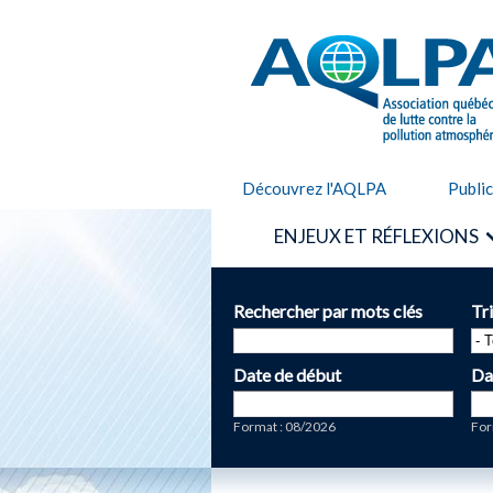
AQLPA
Découvrez l'AQLPA
Publi
ENJEUX ET RÉFLEXIONS
Rechercher par mots clés
Tr
Date de début
Da
Date
Da
Format : 08/2026
For