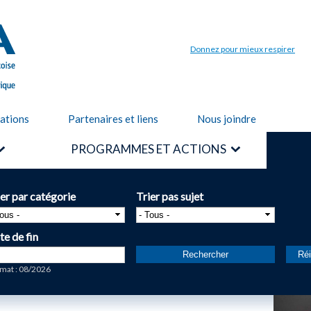
Aller au
contenu
principal
Donnez pour mieux respirer
cations
Partenaires et liens
Nous joindre
PROGRAMMES ET ACTIONS
ier par catégorie
Trier pas sujet
te de fin
te
mat : 08/2026