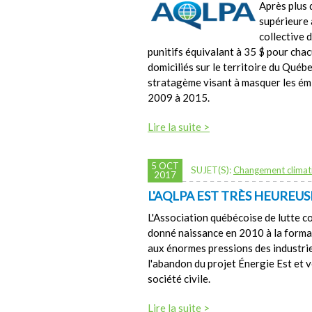
Après plus d
supérieure
collective
punitifs équivalant à 35 $ pour chac
domiciliés sur le territoire du Qué
stratagème visant à masquer les émi
2009 à 2015.
Lire la suite >
5 OCT
SUJET(S):
Changement climat
2017
L'AQLPA EST TRÈS HEUREU
L'Association québécoise de lutte c
donné naissance en 2010 à la format
aux énormes pressions des industrie
l'abandon du projet Énergie Est et 
société civile.
Lire la suite >