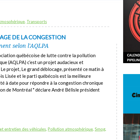
atmosphérique
,
Transports
AGE DE LA CONGESTION
inent selon l'AQLPA
ociation québécoise de lutte contre la pollution
ue (AQLPA) c’est un projet audacieux et
« Le projet, Le grand déblocage, présenté ce matin à
 Lisée et le parti québécois est la meilleure
enté à date pour répondre à la congestion chronique
on de Montréal " déclare André Bélisle président
et entretien des véhicules
,
Pollution atmosphérique
,
Smog
,