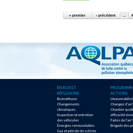
PAGES
« premier
‹ précédent
…
ENJEUX ET
PROGRAMM
RÉFLEXIONS
ACTIONS
Biométhane
L'Automobilis
Changements
Changez d’air
climatiques
Chantier québ
Inspection et entretien
efficacité éne
des véhicules
Faites de l’air!
Énergies renouvelables
Brigade des p
Gaz et pétrole de schiste