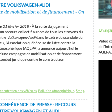
TRE VOLKSWAGEN-AUDI
 de mobilisation et de financement - On
le 21 février 2018
- À la suite du jugement
Un aigle
un recours collectif au nom de tous les citoyens du
ntre
Volkswagen-Audi
dans le cadre du scandale du
Vidéo c
e », l'Association québécoise de lutte contre la
de l'int
atmosphérique (AQLPA) a annoncé aujourd'hui le
AQLPA,
d'une campagne de mobilisation et de financement
combat juridique contre le constructeur
et entretien des véhicules
,
Pollution atmosphérique
,
Smog
,
 CONFÉRENCE DE PRESSE - RECOURS
NTRE VOLKSWAGEN ET AUDI :