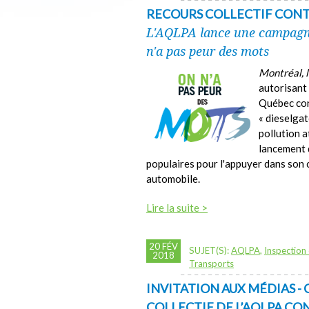
RECOURS COLLECTIF CON
L'AQLPA lance une campagne
n'a pas peur des mots
Montréal, 
autorisant 
Québec co
« dieselgat
pollution 
lancement 
populaires pour l'appuyer dans son 
automobile.
Lire la suite >
20 FÉV
SUJET(S):
AQLPA
,
Inspection 
2018
Transports
INVITATION AUX MÉDIAS -
COLLECTIF DE L’AQLPA CO