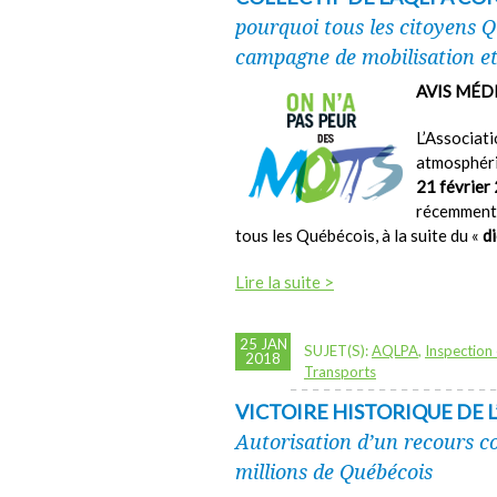
pourquoi tous les citoyens 
campagne de mobilisation et
AVIS MÉD
L’Associati
atmosphér
21 février
récemment 
tous les Québécois, à la suite du «
d
Lire la suite >
25 JAN
SUJET(S):
AQLPA
,
Inspection 
2018
Transports
VICTOIRE HISTORIQUE DE L
Autorisation d’un recours co
millions de Québécois