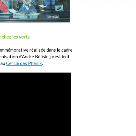
 chez les verts
ommémorative réalisée dans le cadre
ronisation d'André Bélisle, président
 au
Cercle des Phénix
.