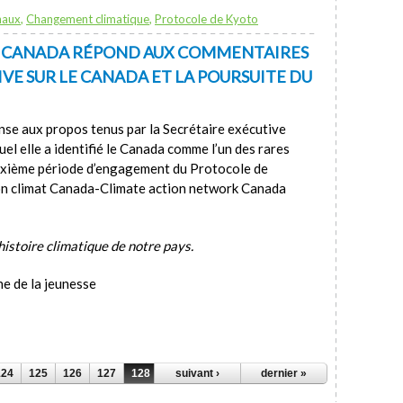
naux
,
Changement climatique
,
Protocole de Kyoto
T CANADA RÉPOND AUX COMMENTAIRES
IVE SUR LE CANADA ET LA POURSUITE DU
nse aux propos tenus par la Secrétaire exécutive
uel elle a identifié le Canada comme l’un des rares
uxième période d’engagement du Protocole de
on climat Canada-Climate action network Canada
histoire climatique de notre pays.
e de la jeunesse
124
125
126
127
128
129
suivant ›
130
131
dernier »
132
…