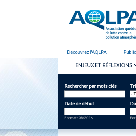
AQLPA
Découvrez l'AQLPA
Publi
ENJEUX ET RÉFLEXIONS
Rechercher par mots clés
Tr
Date de début
Da
Date
Da
Format : 08/2026
For