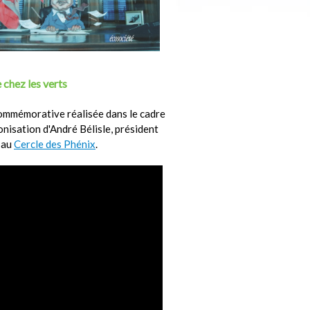
 chez les verts
ommémorative réalisée dans le cadre
ronisation d'André Bélisle, président
 au
Cercle des Phénix
.