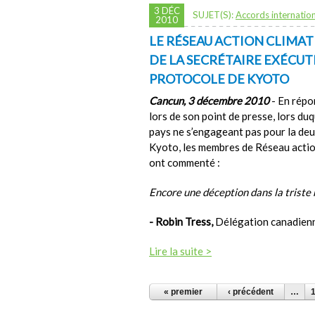
3 DÉC
SUJET(S):
Accords internatio
2010
LE RÉSEAU ACTION CLIMA
DE LA SECRÉTAIRE EXÉCUT
PROTOCOLE DE KYOTO
Cancun, 3 décembre 2010
- En répo
lors de son point de presse, lors duq
pays ne s’engageant pas pour la de
Kyoto, les membres de Réseau acti
ont commenté :
Encore une déception dans la triste 
- Robin Tress,
Délégation canadienn
Lire la suite >
PAGES
« premier
‹ précédent
…