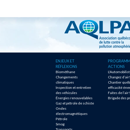
ENJEUX ET
PROGRAMM
RÉFLEXIONS
ACTIONS
Biométhane
L'Automobilis
Changements
Changez d’air
climatiques
Chantier québ
Inspection et entretien
efficacité éne
des véhicules
Faites de l’air!
Énergies renouvelables
Brigade des p
Gaz et pétrole de schiste
Ondes
électromagnétiques
Pétrole
Smog
Transports