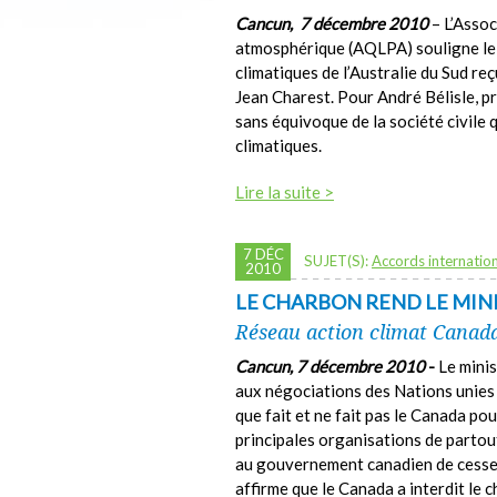
Cancun, 7 décembre 2010
– L’Assoc
atmosphérique (AQLPA) souligne le 
climatiques de l’Australie du Sud re
Jean Charest. Pour André Bélisle, p
sans équivoque de la société civile
climatiques.
Lire la suite >
7 DÉC
SUJET(S):
Accords internatio
2010
LE CHARBON REND LE MIN
Réseau action climat Canad
Cancun, 7 décembre 2010
-
Le mini
aux négociations des Nations unies s
que fait et ne fait pas le Canada po
principales organisations de partou
au gouvernement canadien de cesser 
affirme que le Canada a interdit le c