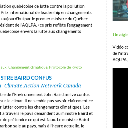
iation québécoise de lutte contre la pollution
Prix international de leadership en changements
çu aujourd’hui par le premier ministre du Québec
résident de l’AQLPA, «ce prix reflète l’engagement
 québécoise envers la lutte aux changements
Un aigle
Vidéo c
de l'int
AQLPA,
naux
,
Changement climatique
,
Protocole de Kyoto
ISTRE BAIRD CONFUS
a- Climate Action Network Canada
stre de l’Environnement John Baird arrive confus
ur le climat. Il ne semble pas savoir clairement ce
ur lutter contre les changements climatiques. Les
t à travers le pays demandent au ministre Baird et
de prétendre ce qui est faux. Le ministre Baird
harbon sale au pays, mais à l’heure actuelle, le