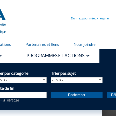
Aller au
contenu
principal
Donnez pour mieux respirer
cations
Partenaires et liens
Nous joindre
PROGRAMMES ET ACTIONS
ier par catégorie
Trier pas sujet
te de fin
te
mat : 08/2026