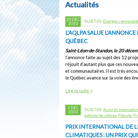
Actualités
20 DÉC
SUJET(S):
Énergies renouvela
2010
L’AQLPA SALUE L’ANNONCE
QUÉBEC
Saint-Léon-de-Standon, le 20 déce
l’annonce faite au sujet des 12 pro
réjouit d’autant plus que ces nouv
et communautaires. Il est très enco
le Québec avance sur la voie des én
Lire la suite >
7 DÉC
SUJET(S):
Accords internatio
2010
pétrole de schiste
,
Pétrole
,
Pr
PRIX INTERNATIONAL DE 
CLIMATIQUES : UN PRIX QU