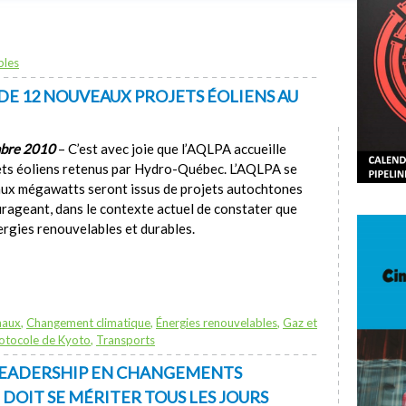
bles
 DE 12 NOUVEAUX PROJETS ÉOLIENS AU
mbre 2010
– C’est avec joie que l’AQLPA accueille
jets éoliens retenus par Hydro-Québec. L’AQLPA se
eaux mégawatts seront issus de projets autochtones
urageant, dans le contexte actuel de constater que
ergies renouvelables et durables.
naux
,
Changement climatique
,
Énergies renouvelables
,
Gaz et
otocole de Kyoto
,
Transports
LEADERSHIP EN CHANGEMENTS
I DOIT SE MÉRITER TOUS LES JOURS