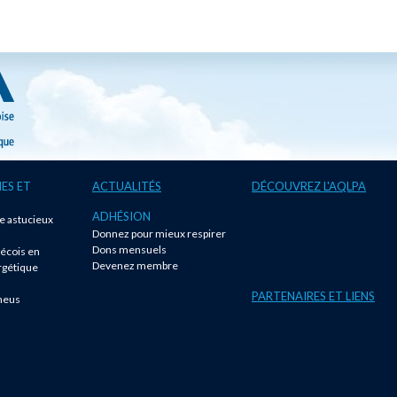
ES ET
ACTUALITÉS
DÉCOUVREZ L'AQLPA
ADHÉSION
te astucieux
Donnez pour mieux respirer
!
Dons mensuels
écois en
Devenez membre
rgétique
PARTENAIRES ET LIENS
neus