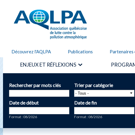
Alle
cont
AQLPA
prin
Découvrez l'AQLPA
Publications
Partenaires 
ENJEUX ET RÉFLEXIONS
PROGRAM
Rechercher par mots clés
Trier par catégorie
Date de début
Date de fin
Date
Date
Format : 08/2026
Format : 08/2026