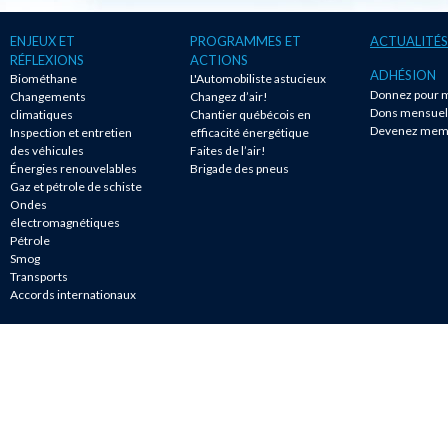
ENJEUX ET
PROGRAMMES ET
ACTUALITÉS
RÉFLEXIONS
ACTIONS
ADHÉSION
Biométhane
L'Automobiliste astucieux
Donnez pour m
Changements
Changez d’air!
Dons mensuel
climatiques
Chantier québécois en
Devenez mem
Inspection et entretien
efficacité énergétique
des véhicules
Faites de l’air!
Énergies renouvelables
Brigade des pneus
Gaz et pétrole de schiste
Ondes
électromagnétiques
Pétrole
Smog
Transports
Accords internationaux