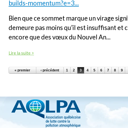
builds-momentum?e=3...
Bien que ce sommet marque un virage signifi
demeure pas moins qu’il est insuffisant et 
encore que des vœux du Nouvel An...
Lire la suite >
PAGES
« premier
‹ précédent
1
2
3
4
5
6
7
8
9