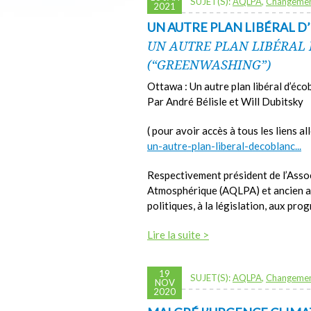
SUJET(S):
AQLPA
,
Changemen
2021
UN AUTRE PLAN LIBÉRAL 
UN AUTRE PLAN LIBÉRAL
(“GREENWASHING”)
Ottawa : Un autre plan libéral d’éc
Par André Bélisle et Will Dubitsky
( pour avoir accès à tous les liens al
un-autre-plan-liberal-decoblanc...
Respectivement président de l’Asso
Atmosphérique (AQLPA) et ancien ana
politiques, à la législation, aux pr
Lire la suite >
19
SUJET(S):
AQLPA
,
Changemen
NOV
2020