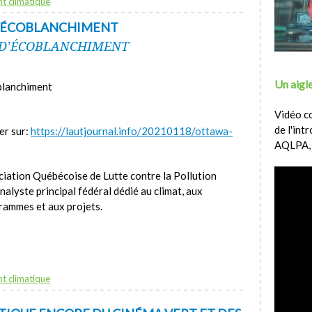
t climatique
D’ÉCOBLANCHIMENT
 D’ÉCOBLANCHIMENT
Un aigle
oblanchiment
Vidéo c
de l'int
ler sur:
https://lautjournal.info/20210118/ottawa-
AQLPA,
ciation Québécoise de Lutte contre la Pollution
lyste principal fédéral dédié au climat, aux
ogrammes et aux projets.
t climatique