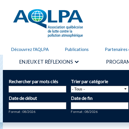
Alle
cont
AQLPA
prin
Découvrez l'AQLPA
Publications
Partenaires 
ENJEUX ET RÉFLEXIONS
PROGRAM
Rechercher par mots clés
Trier par catégorie
Date de début
Date de fin
Date
Date
Format : 08/2026
Format : 08/2026