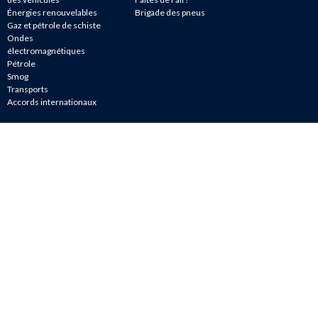
Énergies renouvelables
Brigade des pneus
Gaz et pétrole de schiste
Ondes
électromagnétiques
Pétrole
Smog
Transports
Accords internationaux