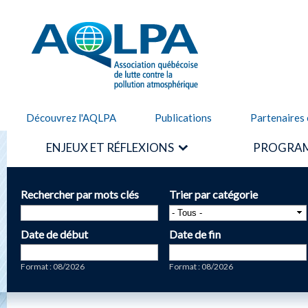
Alle
cont
AQLPA
prin
Découvrez l'AQLPA
Publications
Partenaires 
ENJEUX ET RÉFLEXIONS
PROGRAM
Rechercher par mots clés
Trier par catégorie
Date de début
Date de fin
Date
Date
Format : 08/2026
Format : 08/2026