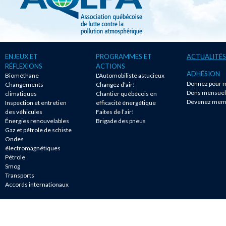
ENJEUX ET
PROGRAMMES ET
ACTUALITÉS
RÉFLEXIONS
ACTIONS
ADHÉSION
Biométhane
L'Automobiliste astucieux
Donnez pour m
Changements
Changez d’air!
Dons mensuel
climatiques
Chantier québécois en
Devenez mem
Inspection et entretien
efficacité énergétique
des véhicules
Faites de l’air!
Énergies renouvelables
Brigade des pneus
Gaz et pétrole de schiste
Ondes
électromagnétiques
Pétrole
Smog
Transports
Accords internationaux