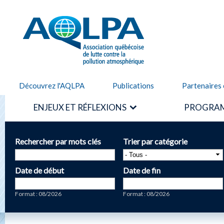
Alle
cont
AQLPA
prin
Découvrez l'AQLPA
Publications
Partenaires 
ENJEUX ET RÉFLEXIONS
PROGRAM
Rechercher par mots clés
Trier par catégorie
Date de début
Date de fin
Date
Date
Format : 08/2026
Format : 08/2026