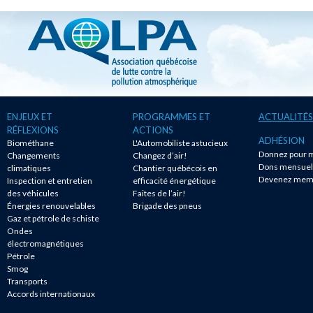
ENJEUX ET
PROGRAMMES ET
ACTUALITÉS
RÉFLEXIONS
ACTIONS
ADHÉSION
Biométhane
L'Automobiliste astucieux
Donnez pour m
Changements
Changez d’air!
Dons mensuel
climatiques
Chantier québécois en
Devenez mem
Inspection et entretien
efficacité énergétique
des véhicules
Faites de l’air!
Énergies renouvelables
Brigade des pneus
Gaz et pétrole de schiste
Ondes
électromagnétiques
Pétrole
Smog
Transports
Accords internationaux