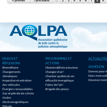
PAGES
« premier
‹ précédent
…
2
3
4
5
6
7
8
9
ENJEUX ET
PROGRAMMES ET
ACTUALITÉS
RÉFLEXIONS
ACTIONS
ADHÉSION
Biométhane
L'Automobiliste astucieux
Donnez pour m
Changements
Changez d’air!
Dons mensuel
climatiques
Chantier québécois en
Devenez mem
Inspection et entretien
efficacité énergétique
des véhicules
Faites de l’air!
Énergies renouvelables
Brigade des pneus
Gaz et pétrole de schiste
Ondes
électromagnétiques
Pétrole