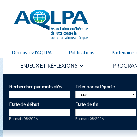
Alle
cont
AQLPA
prin
Découvrez l'AQLPA
Publications
Partenaires 
ENJEUX ET RÉFLEXIONS
PROGRAM
Rechercher par mots clés
Trier par catégorie
Date de début
Date de fin
Date
Date
Format : 08/2026
Format : 08/2026