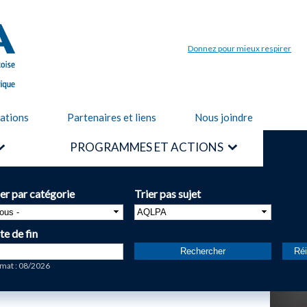
Aller au
contenu
principal
Donnez pour mieux respirer
cations
Partenaires et liens
Nous joindre
PROGRAMMES ET ACTIONS
ier par catégorie
Trier pas sujet
te de fin
te
mat : 08/2026