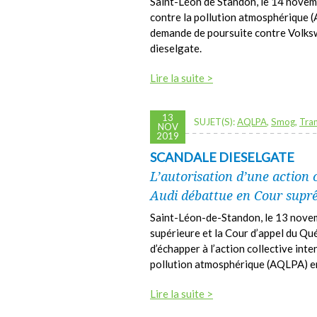
Saint-Léon de Standon, le 14 novem
contre la pollution atmosphérique (
demande de poursuite contre Volksw
dieselgate.
Lire la suite >
13
SUJET(S):
AQLPA
,
Smog
,
Tra
NOV
2019
SCANDALE DIESELGATE
L’autorisation d’une action 
Audi débattue en Cour supr
Saint-Léon-de-Standon, le 13 nove
supérieure et la Cour d’appel du Q
d’échapper à l’action collective int
pollution atmosphérique (AQLPA) en 
Lire la suite >