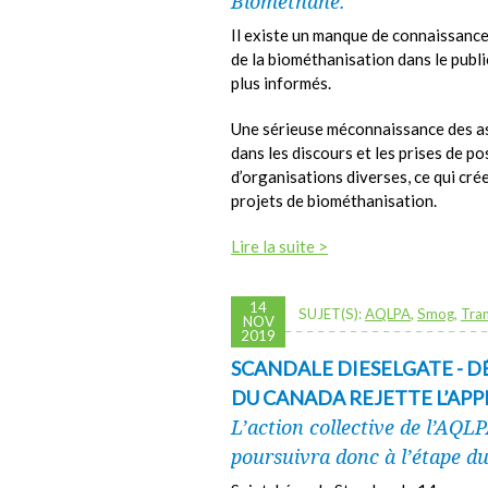
Biométhane.
Il existe un manque de connaissance
de la biométhanisation dans le publ
plus informés.
Une sérieuse méconnaissance des a
dans les discours et les prises de po
d’organisations diverses, ce qui cr
projets de biométhanisation.
Lire la suite >
14
SUJET(S):
AQLPA
,
Smog
,
Tra
NOV
2019
SCANDALE DIESELGATE - DÉ
DU CANADA REJETTE L’AP
L’action collective de l’AQL
poursuivra donc à l’étape d