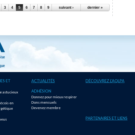
3
4
5
6
7
8
9
…
suivant ›
dernier »
ES ET
ACTUALITÉS
DÉCOUVREZ L'AQLPA
ADHÉSION
te astucieux
Donnez pour mieux respirer
!
Dons mensuels
écois en
Devenez membre
rgétique
PARTENAIRES ET LIENS
neus