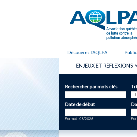
AQLPA
Découvrez l'AQLPA
Publi
ENJEUX ET RÉFLEXIONS
Rechercher par mots clés
Tr
Date de début
Da
Date
Da
Format : 08/2026
For