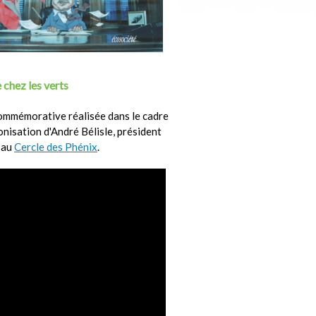
 chez les verts
ommémorative réalisée dans le cadre
ronisation d'André Bélisle, président
 au
Cercle des Phénix
.