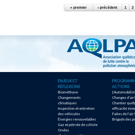
PAGES
« premier
‹ précédent
1
2
ENJEUX ET
PROGRAMM
RÉFLEXIONS
ACTIONS
Biométhane
L'Automobilis
Changements
Changez d’air
climatiques
Chantier québ
Inspection et entretien
efficacité éne
des véhicules
Faites de l’air!
Énergies renouvelables
Brigade des p
Gaz et pétrole de schiste
Ondes