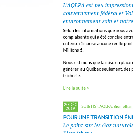
L'AQLPA est peu impressionn
gouvernement fédéral et Vol
environnement sain et notre
Selon les informations que nous avo
complaisante qui a été conclue entre
entente n’impose aucune réelle pun
Millions $.
Nous estimons que la mise en place 
générer, au Québec seulement, des p
tricherie.
Lire la suite >
20 DÉC
SUJET(S):
AQLPA
,
Biométhan
2019
POUR UNE TRANSITION ÉNE
Le point sur les Gaz naturel