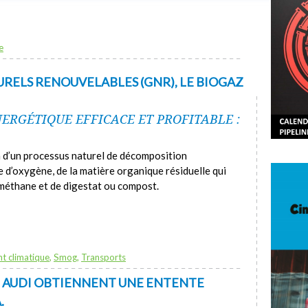
e
URELS RENOUVELABLES (GNR), LE BIOGAZ
ERGÉTIQUE EFFICACE ET PROFITABLE :
on d’un processus naturel de décomposition
e d’oxygène, de la matière organique résiduelle qui
ométhane et de digestat ou compost.
t climatique
,
Smog
,
Transports
 AUDI OBTIENNENT UNE ENTENTE
.