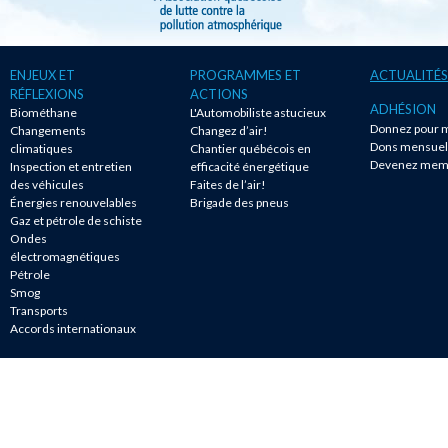
ENJEUX ET
PROGRAMMES ET
ACTUALITÉS
RÉFLEXIONS
ACTIONS
ADHÉSION
Biométhane
L'Automobiliste astucieux
Donnez pour m
Changements
Changez d’air!
Dons mensuel
climatiques
Chantier québécois en
Devenez mem
Inspection et entretien
efficacité énergétique
des véhicules
Faites de l’air!
Énergies renouvelables
Brigade des pneus
Gaz et pétrole de schiste
Ondes
électromagnétiques
Pétrole
Smog
Transports
Accords internationaux