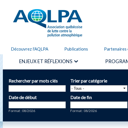
Alle
cont
AQLPA
prin
Découvrez l'AQLPA
Publications
Partenaires 
ENJEUX ET RÉFLEXIONS
PROGRAM
Rechercher par mots clés
Trier par catégorie
Date de début
Date de fin
Date
Date
Format : 08/2026
Format : 08/2026