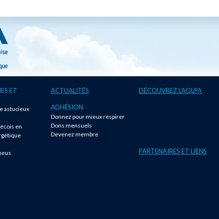
ES ET
ACTUALITÉS
DÉCOUVREZ L'AQLPA
ADHÉSION
te astucieux
Donnez pour mieux respirer
!
Dons mensuels
écois en
Devenez membre
rgétique
PARTENAIRES ET LIENS
neus