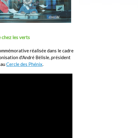
 chez les verts
ommémorative réalisée dans le cadre
ronisation d'André Bélisle, président
 au
Cercle des Phénix
.