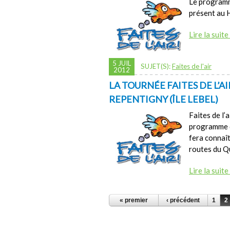
Le programme
présent au H
Lire la suite
5 JUIL
SUJET(S):
Faites de l'air
2012
LA TOURNÉE FAITES DE L’AI
REPENTIGNY (ÎLE LEBEL)
Faites de l’
programme q
fera connaît
routes du Qu
Lire la suite
PAGES
« premier
‹ précédent
1
2