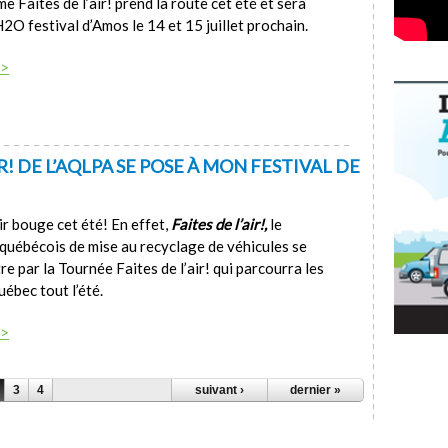
 Faites de l’air! prend la route cet été et sera
2O festival d’Amos le 14 et 15 juillet prochain.
 >
R! DE L’AQLPA SE POSE À MON FESTIVAL DE
air bouge cet été! En effet,
Faites de l’air!,
le
uébécois de mise au recyclage de véhicules se
re par la Tournée Faites de l’air! qui parcourra les
ébec tout l’été.
 >
3
4
suivant ›
dernier »