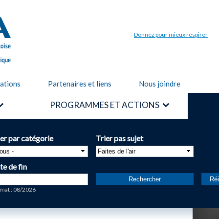
Aller au
contenu
principal
Donnez pour mieux respirer
cations
Partenaires et liens
Nous joindre
PROGRAMMES ET ACTIONS
ier par catégorie
Trier pas sujet
te de fin
te
mat : 08/2026