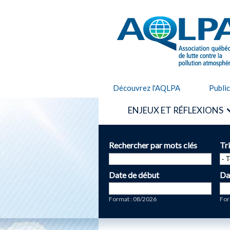
AQLPA
Découvrez l'AQLPA
Publi
ENJEUX ET RÉFLEXIONS
Rechercher par mots clés
Tr
Date de début
Da
Date
Da
Format : 08/2026
For