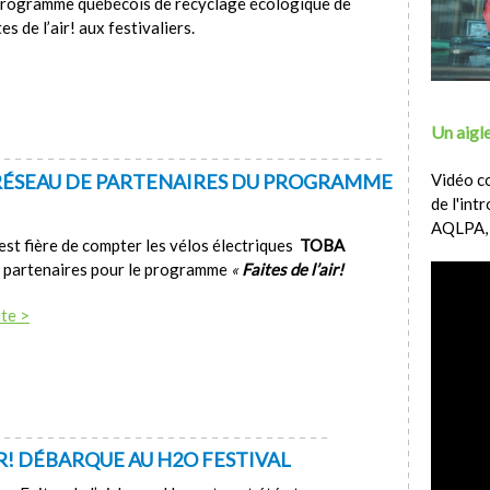
 programme québécois de recyclage écologique de
es de l’air! aux festivaliers.
Un aigle
 RÉSEAU DE PARTENAIRES DU PROGRAMME
Vidéo c
de l'int
AQLPA,
st fière de compter les vélos électriques
TOBA
s partenaires pour le programme
«
Faites de l’air!
ite >
IR! DÉBARQUE AU H2O FESTIVAL