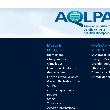
ENJEUX ET
PROGRAMM
RÉFLEXIONS
ACTIONS
Biométhane
L'Automobilis
Changements
Changez d’air
climatiques
Chantier québ
Inspection et entretien
efficacité éne
des véhicules
Faites de l’air!
Énergies renouvelables
Brigade des p
Gaz et pétrole de schiste
Ondes
électromagnétiques
Pétrole
Smog
Transports
Accords internationaux