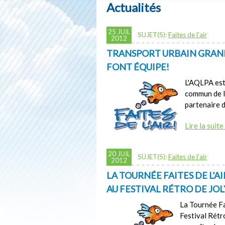
Actualités
25 JUIL
SUJET(S):
Faites de l'air
2012
TRANSPORT URBAIN GRANBY
FONT ÉQUIPE!
L'AQLPA est 
commun de l
partenaire 
Lire la suite
20 JUIL
SUJET(S):
Faites de l'air
2012
LA TOURNÉE FAITES DE L’A
AU FESTIVAL RÉTRO DE JOL
La Tournée Fa
Festival Rétro