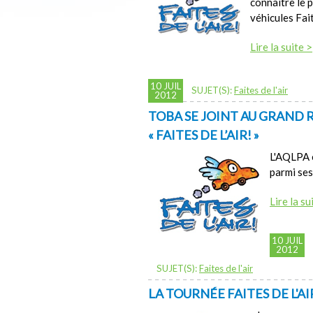
connaître le
véhicules Fait
Lire la suite >
10 JUIL
SUJET(S):
Faites de l'air
2012
TOBA SE JOINT AU GRAND
« FAITES DE L’AIR! »
L'AQLPA e
parmi se
Lire la su
10 JUIL
2012
SUJET(S):
Faites de l'air
LA TOURNÉE FAITES DE L'A