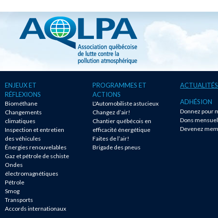
ENJEUX ET
PROGRAMMES ET
ACTUALITÉS
RÉFLEXIONS
ACTIONS
ADHÉSION
Biométhane
L'Automobiliste astucieux
Donnez pour m
Changements
Changez d’air!
Dons mensuel
climatiques
Chantier québécois en
Devenez mem
Inspection et entretien
efficacité énergétique
des véhicules
Faites de l’air!
Énergies renouvelables
Brigade des pneus
Gaz et pétrole de schiste
Ondes
électromagnétiques
Pétrole
Smog
Transports
Accords internationaux