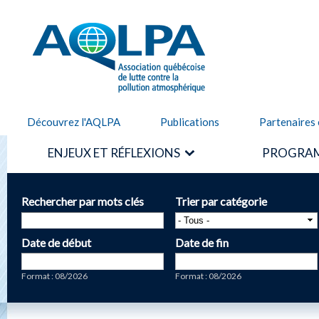
Alle
cont
AQLPA
prin
Découvrez l'AQLPA
Publications
Partenaires 
ENJEUX ET RÉFLEXIONS
PROGRAM
Rechercher par mots clés
Trier par catégorie
Date de début
Date de fin
Date
Date
Format : 08/2026
Format : 08/2026