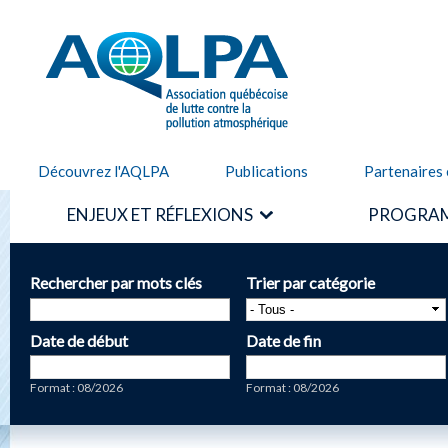
Alle
cont
AQLPA
prin
Découvrez l'AQLPA
Publications
Partenaires 
ENJEUX ET RÉFLEXIONS
PROGRAM
Rechercher par mots clés
Trier par catégorie
Date de début
Date de fin
Date
Date
Format : 08/2026
Format : 08/2026