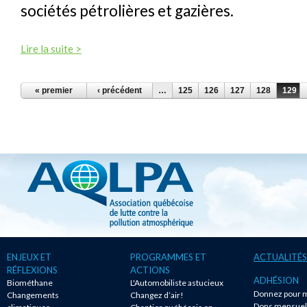
sociétés pétrolières et gazières.
Lire la suite >
PAGES
« premier
‹ précédent
…
125
126
127
128
129
ENJEUX ET
PROGRAMMES ET
ACTUALITÉS
RÉFLEXIONS
ACTIONS
ADHÉSION
Biométhane
L'Automobiliste astucieux
Donnez pour m
Changements
Changez d’air!
Dons mensuel