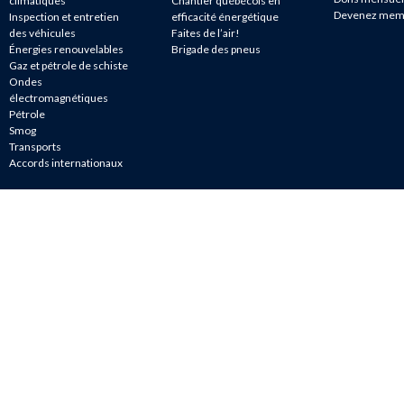
climatiques
Chantier québécois en
Devenez mem
Inspection et entretien
efficacité énergétique
des véhicules
Faites de l’air!
Énergies renouvelables
Brigade des pneus
Gaz et pétrole de schiste
Ondes
électromagnétiques
Pétrole
Smog
Transports
Accords internationaux