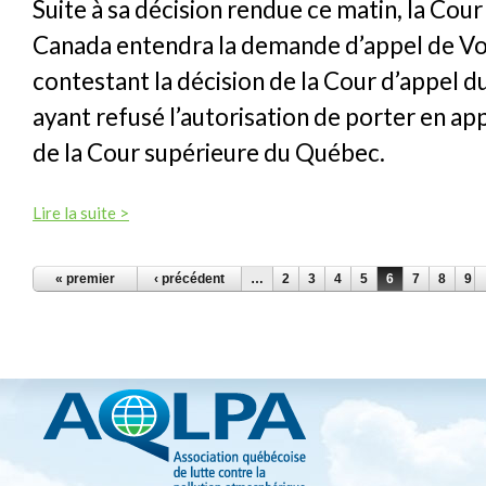
Suite à sa décision rendue ce matin, la Co
Canada entendra la demande d’appel de V
contestant la décision de la Cour d’appel d
ayant refusé l’autorisation de porter en ap
de la Cour supérieure du Québec.
Lire la suite >
PAGES
« premier
‹ précédent
…
2
3
4
5
6
7
8
9