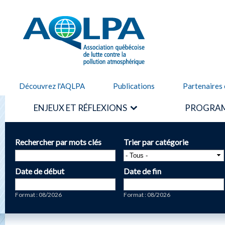
Alle
cont
AQLPA
prin
Découvrez l'AQLPA
Publications
Partenaires 
ENJEUX ET RÉFLEXIONS
PROGRAM
Rechercher par mots clés
Trier par catégorie
Date de début
Date de fin
Date
Date
Format : 08/2026
Format : 08/2026