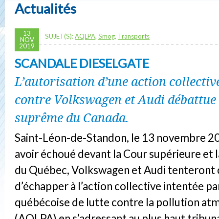
Actualités
13
SUJET(S):
AQLPA
,
Smog
,
Transports
NOV
2019
SCANDALE DIESELGATE
L’autorisation d’une action collecti
contre Volkswagen et Audi débattue
suprême du Canada.
Saint-Léon-de-Standon, le 13 novembre 20
avoir échoué devant la Cour supérieure et 
du Québec, Volkswagen et Audi tenteront 
d’échapper à l’action collective intentée pa
québécoise de lutte contre la pollution a
(AQLPA) en s’adressant au plus haut tribuna