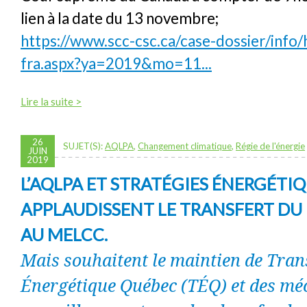
lien à la date du 13 novembre;
https://www.scc-csc.ca/case-dossier/info/
fra.aspx?ya=2019&mo=11...
Lire la suite >
26
SUJET(S):
AQLPA
,
Changement climatique
,
Régie de l'énergie
JUIN
2019
L’AQLPA ET STRATÉGIES ÉNERGÉTI
APPLAUDISSENT LE TRANSFERT DU
AU MELCC.
Mais souhaitent le maintien de Tran
Énergétique Québec (TÉQ) et des mé