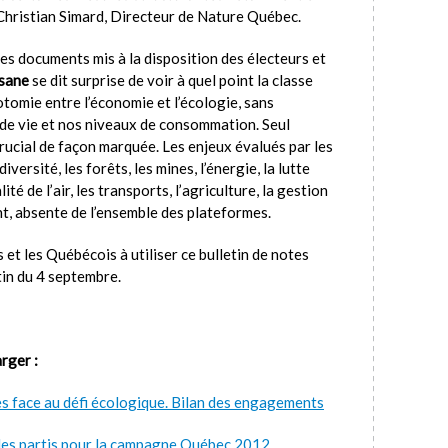
Christian Simard, Directeur de Nature Québec.
es documents mis à la disposition des électeurs et
tisane
se dit surprise de voir à quel point la classe
tomie entre l’économie et l’écologie, sans
e vie et nos niveaux de consommation. Seul
rucial de façon marquée. Les enjeux évalués par les
versité, les forêts, les mines, l’énergie, la lutte
é de l’air, les transports, l’agriculture, la gestion
nt, absente de l’ensemble des plateformes.
 et les Québécois à utiliser ce bulletin de notes
tin du 4 septembre.
rger :
ues face au défi écologique. Bilan des engagements
des partis pour la campagne Québec 2012