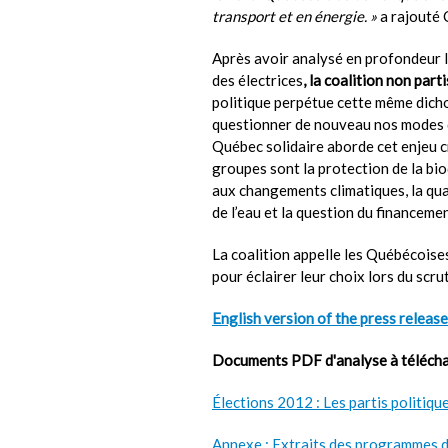
transport et en énergie. »
a rajouté 
Après avoir analysé en profondeur l
des électrices
, la coalition non par
politique perpétue cette même dicho
questionner de nouveau nos modes d
Québec solidaire aborde cet enjeu c
groupes sont la protection de la biodi
aux changements climatiques, la qualit
de l’eau et la question du financeme
La coalition appelle les Québécoises
pour éclairer leur choix lors du scru
English version of the press release
Documents PDF d'analyse à télécha
Élections 2012 : Les partis politiq
Annexe : Extraits des programmes 