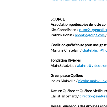
SOURCE
:
Association québécoise de lutte co
Kim Cornelissen /
ckimc21@gmail.
Patrick Bonin /
pbonin@aqlpa.com
/
Coalition québécoise pour une gesti
Martine Chatelain /
chatelain.m@ho
Fondation Rivières
Alain Saladzius /
alainsa@videotron
Greenpeace Québec
icolas Mainville /
nicolas.mainvill
Nature Québec et Québec Meilleur
Christian Simard /
direction@natur
Réseau québécois des groupes éco