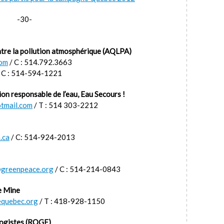
-30-
ntre la pollution atmosphérique (AQLPA)
com
/ C : 514.792.3663
 C : 514-594-1221
on responsable de l’eau, Eau Secours !
tmail.com
/ T : 514 303-2212
.ca
/ C: 514-924-2013
e@greenpeace.org
/ C : 514-214-0843
e Mine
equebec.org
/ T : 418-928-1150
logistes (RQGE)