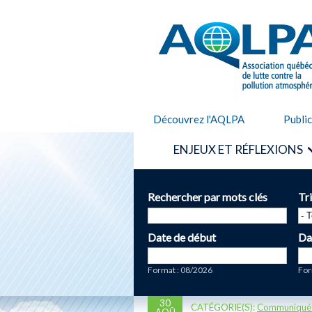
AQLPA
Découvrez l'AQLPA
Publi
ENJEUX ET RÉFLEXIONS
Rechercher par mots clés
Tr
Date de début
Da
Date
Da
Format : 08/2026
For
30
CATÉGORIE(S):
Communiqué
AOÛ