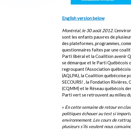
English version below
Montréal, le 30 août 2012.
L’enviro
sont les enfants pauvres de plusieu
des plateformes, programmes, comm
questionnaires faites par une coali
Parti libéral et la Coalition avenir
se démarque et le Parti Québécois o
regroupant l’Association québécoise
(AQLPA), la Coalition québécoise p
SECOURS! , la Fondation Rivières,
(CQMM) et le Réseau québécois des 
Parti vert se retrouvent au milieu d
«
En cette semaine de retour en classe
politiques échouer au test si importa
environnement. Les cours de rattrap
plusieurs s’ils veulent nous convain