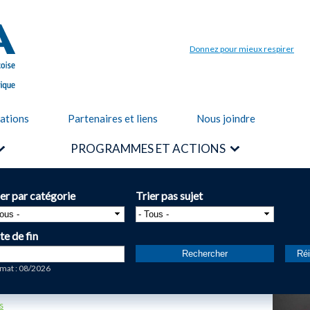
Aller au
contenu
principal
Donnez pour mieux respirer
cations
Partenaires et liens
Nous joindre
PROGRAMMES ET ACTIONS
ier par catégorie
Trier pas sujet
te de fin
te
mat : 08/2026
s