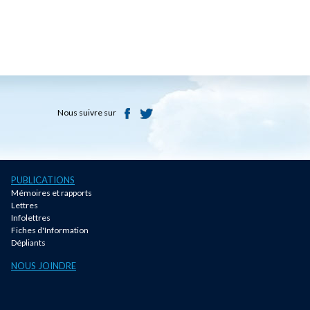
Nous suivre sur
PUBLICATIONS
Mémoires et rapports
Lettres
Infolettres
Fiches d'Information
Dépliants
NOUS JOINDRE