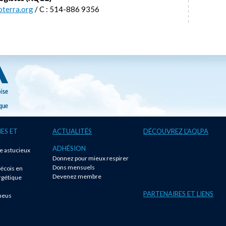
terra.org
/ C : 514-886 9356
ES ET
ACTUALITÉS
DÉCOUVREZ L'AQLPA
ADHÉSION
te astucieux
Donnez pour mieux respirer
!
Dons mensuels
écois en
Devenez membre
rgétique
PARTENAIRES ET LIENS
neus