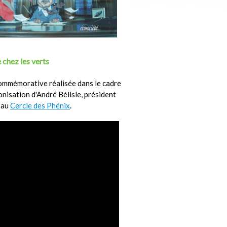
 chez les verts
ommémorative réalisée dans le cadre
ronisation d'André Bélisle, président
 au
Cercle des Phénix
.