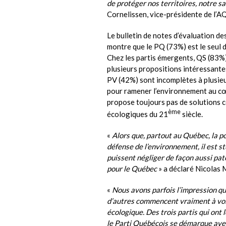
de protéger nos territoires, notre sa
Cornelissen, vice-présidente de l’A
Le bulletin de notes d’évaluation d
montre que le PQ (73%) est le seul d
Chez les partis émergents, QS (83%) 
plusieurs propositions intéressant
PV (42%) sont incomplètes à plusieu
pour ramener l’environnement au cœ
propose toujours pas de solutions c
ème
écologiques du 21
siècle.
«
Alors que, partout au Québec, la po
défense de l’environnement, il est 
puissent négliger de façon aussi pa
pour le Québec
» a déclaré Nicolas
«
Nous avons parfois l’impression que
d’autres commencent vraiment à voi
écologique. Des trois partis qui ont 
le Parti Québécois se démarque av