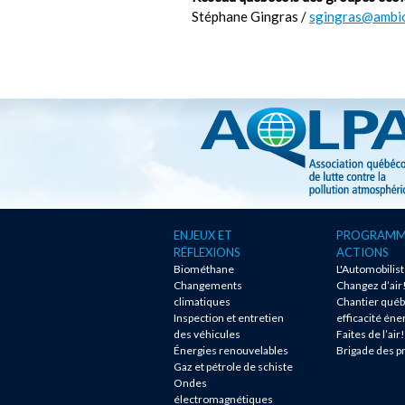
Stéphane Gingras /
sgingras@ambio
ENJEUX ET
PROGRAMM
RÉFLEXIONS
ACTIONS
Biométhane
L'Automobilis
Changements
Changez d’air
climatiques
Chantier québ
Inspection et entretien
efficacité éne
des véhicules
Faites de l’air!
Énergies renouvelables
Brigade des p
Gaz et pétrole de schiste
Ondes
électromagnétiques