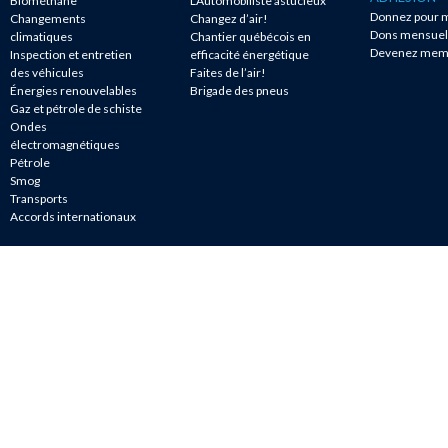
Biométhane
L'Automobiliste astucieux
Donnez pour m
Changements
Changez d’air!
Dons mensuel
climatiques
Chantier québécois en
Devenez mem
Inspection et entretien
efficacité énergétique
des véhicules
Faites de l’air!
Énergies renouvelables
Brigade des pneus
Gaz et pétrole de schiste
Ondes
électromagnétiques
Pétrole
Smog
Transports
Accords internationaux