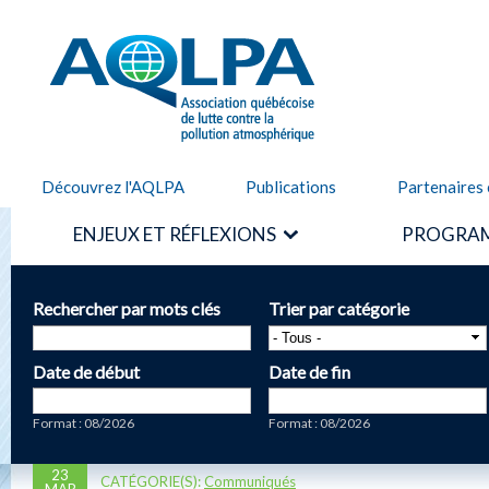
Alle
cont
AQLPA
prin
Découvrez l'AQLPA
Publications
Partenaires 
ENJEUX ET RÉFLEXIONS
PROGRAM
Rechercher par mots clés
Trier par catégorie
Date de début
Date de fin
Date
Date
Format : 08/2026
Format : 08/2026
23
CATÉGORIE(S):
Communiqués
MAR