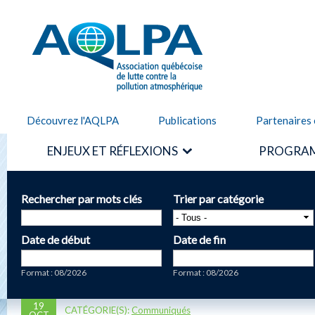
Alle
cont
AQLPA
prin
Découvrez l'AQLPA
Publications
Partenaires 
ENJEUX ET RÉFLEXIONS
PROGRAM
Rechercher par mots clés
Trier par catégorie
Date de début
Date de fin
Date
Date
Format : 08/2026
Format : 08/2026
19
CATÉGORIE(S):
Communiqués
OCT