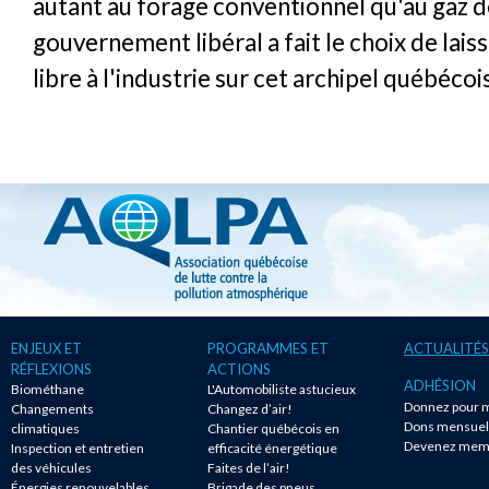
autant au forage conventionnel qu'au gaz de
gouvernement libéral a fait le choix de lais
libre à l'industrie sur cet archipel québécois
ENJEUX ET
PROGRAMMES ET
ACTUALITÉS
RÉFLEXIONS
ACTIONS
ADHÉSION
Biométhane
L'Automobiliste astucieux
Donnez pour m
Changements
Changez d’air!
Dons mensuel
climatiques
Chantier québécois en
Devenez mem
Inspection et entretien
efficacité énergétique
des véhicules
Faites de l’air!
Énergies renouvelables
Brigade des pneus