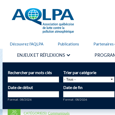
Alle
cont
AQLPA
prin
Découvrez l'AQLPA
Publications
Partenaires 
ENJEUX ET RÉFLEXIONS
PROGRAM
Rechercher par mots clés
Trier par catégorie
Date de début
Date de fin
Date
Date
Format : 08/2026
Format : 08/2026
20
CATÉGORIE(S):
Communiqués
OCT