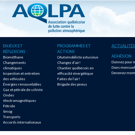
ENJEUX ET
PROGRAMMES ET
ACTUALITÉS
RÉFLEXIONS
ACTIONS
ADHÉSION
Biométhane
L'Automobiliste astucieux
Donnez pour m
Changements
Changez d’air!
Dons mensuel
climatiques
Chantier québécois en
Devenez mem
Inspection et entretien
efficacité énergétique
des véhicules
Faites de l’air!
Énergies renouvelables
Brigade des pneus
Gaz et pétrole de schiste
Ondes
électromagnétiques
Pétrole
Smog
Transports
Accords internationaux