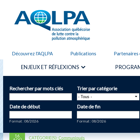
Alle
cont
AQLPA
prin
Découvrez l'AQLPA
Publications
Partenaires 
ENJEUX ET RÉFLEXIONS
PROGRAM
Rechercher par mots clés
Trier par catégorie
Date de début
Date de fin
Date
Date
Format : 08/2026
Format : 08/2026
16
CATÉGORIE(S):
Communiqués
AOÛ