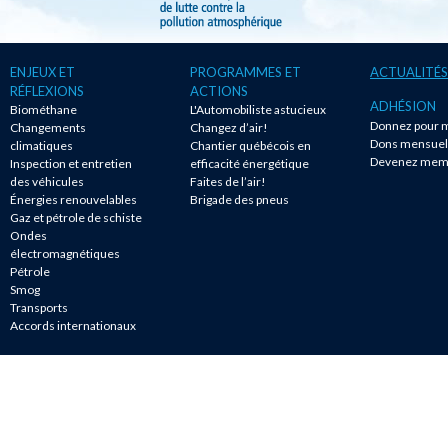
ENJEUX ET
PROGRAMMES ET
ACTUALITÉS
RÉFLEXIONS
ACTIONS
ADHÉSION
Biométhane
L'Automobiliste astucieux
Donnez pour m
Changements
Changez d’air!
Dons mensuel
climatiques
Chantier québécois en
Devenez mem
Inspection et entretien
efficacité énergétique
des véhicules
Faites de l’air!
Énergies renouvelables
Brigade des pneus
Gaz et pétrole de schiste
Ondes
électromagnétiques
Pétrole
Smog
Transports
Accords internationaux