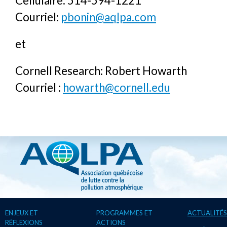
Cellulaire: 514-594-1221
Courriel:
pbonin@aqlpa.com
et
Cornell Research: Robert Howarth
Courriel :
howarth@cornell.edu
ENJEUX ET
PROGRAMMES ET
ACTUALITÉS
RÉFLEXIONS
ACTIONS