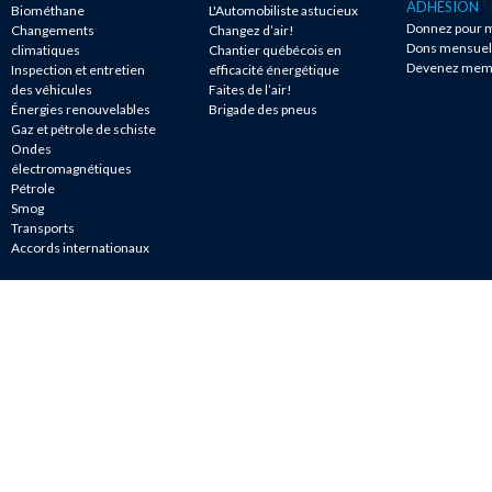
ADHÉSION
Biométhane
L'Automobiliste astucieux
Donnez pour m
Changements
Changez d’air!
Dons mensuel
climatiques
Chantier québécois en
Devenez mem
Inspection et entretien
efficacité énergétique
des véhicules
Faites de l’air!
Énergies renouvelables
Brigade des pneus
Gaz et pétrole de schiste
Ondes
électromagnétiques
Pétrole
Smog
Transports
Accords internationaux