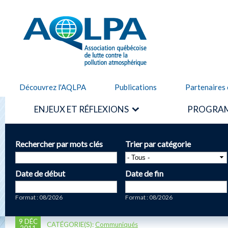
Alle
cont
AQLPA
prin
Découvrez l'AQLPA
Publications
Partenaires 
ENJEUX ET RÉFLEXIONS
PROGRAM
Rechercher par mots clés
Trier par catégorie
Date de début
Date de fin
Date
Date
Format : 08/2026
Format : 08/2026
9 DÉC
CATÉGORIE(S):
Communiqués
2011