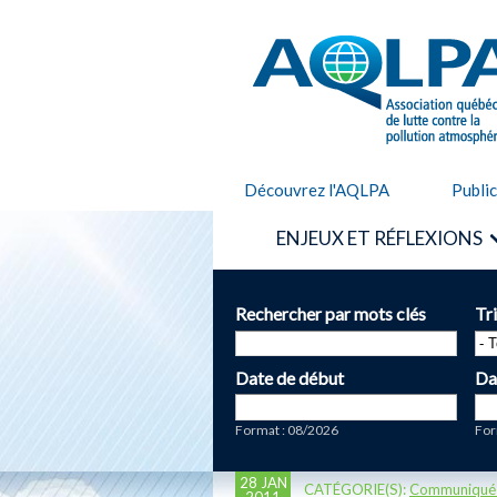
AQLPA
Découvrez l'AQLPA
Publi
ENJEUX ET RÉFLEXIONS
Rechercher par mots clés
Tr
Date de début
Da
Date
Da
Format : 08/2026
For
28 JAN
CATÉGORIE(S):
Communiqué
2011