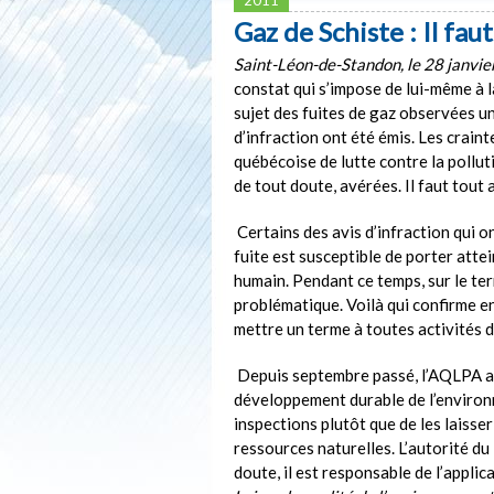
Gaz de Schiste : Il fau
Saint-Léon-de-Standon, le 28 janvi
constat qui s’impose de lui-même à 
sujet des fuites de gaz observées un
d’infraction ont été émis. Les crain
québécoise de lutte contre la poll
de tout doute, avérées. Il faut tout 
Certains des avis d’infraction qui 
fuite est susceptible de porter atteint
humain. Pendant ce temps, sur le te
problématique. Voilà qui confirme e
mettre un terme à toutes activités d
Depuis septembre passé, l’AQLPA a 
développement durable de l’enviro
inspections plutôt que de les laisser
ressources naturelles. L’autorité d
doute, il est responsable de l’applic