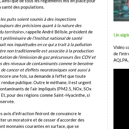
, ainsi que de tous les règlements mis en place pour
a santé des populations.
es puits soient soumis à des inspections
oujours des précisions quant à la nature des
u territoire
», rappelle André Bélisle, président de
Un aigle
 préliminaire de l’Institut national de santé
t nos inquiétudes en ce qui a trait à la pollution
Vidéo c
ère non traditionnelle est associée à la production
de l'int
ntation de l’émission de gaz précurseurs (les COV et
AQLPA,
ns des niveaux de contaminants comme le benzène
de cancer et d’effets neurotoxiques sont aussi à
ncore une fois, sa demande à l’effet que toute
t rendue publique. Outre le méthane, il est urgent
 contaminants de l’air impliqués (PM2.5, NOx, SOx
. Et, pour des régions comme Saint-Hyacinthe, si
bservée.
 avis d’infraction finiront de convaincre le
ter un moratoire et de cesser d’accorder des
sont monnaies courantes en surface, que se