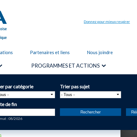
Aller au
contenu
principal
Donnez pour mieux respirer
cations
Partenaires et liens
Nous joindre
PROGRAMMES ET ACTIONS
ier par catégorie
Trier pas sujet
te de fin
te
mat : 08/2026
s