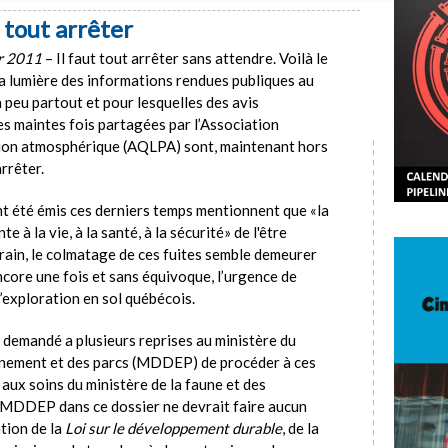
t tout arrêter
er 2011
– Il faut tout arrêter sans attendre. Voilà le
la lumière des informations rendues publiques au
 peu partout et pour lesquelles des avis
tes maintes fois partagées par l’Association
ution atmosphérique (AQLPA) sont, maintenant hors
arrêter.
ont été émis ces derniers temps mentionnent que «la
e à la vie, à la santé, à la sécurité» de l'être
rrain, le colmatage de ces fuites semble demeurer
ncore une fois et sans équivoque, l’urgence de
’exploration en sol québécois.
demandé a plusieurs reprises au ministère du
nnement et des parcs (MDDEP) de procéder à ces
 aux soins du ministère de la faune et des
u MDDEP dans ce dossier ne devrait faire aucun
ation de la
Loi sur le développement durable
, de la