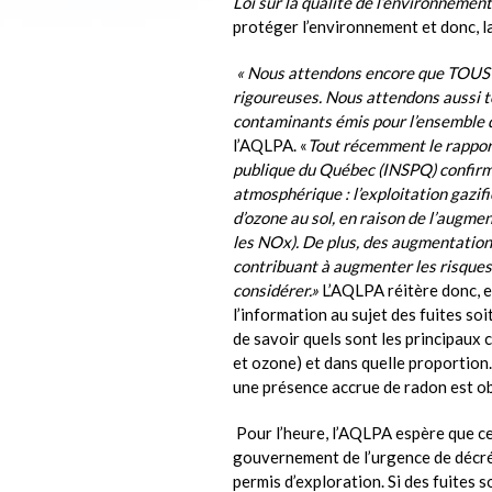
Loi sur la qualité de l’environnement
protéger l’environnement et donc, l
« Nous attendons encore que TOUS l
rigoureuses. Nous attendons aussi t
contaminants émis pour l’ensemble d
l’AQLPA. «
Tout récemment le rapport
publique du Québec (INSPQ) confirmai
atmosphérique : l’exploitation gazifi
d’ozone au sol, en raison de l’augme
les NOx). De plus, des augmentatio
contribuant à augmenter les risques 
considérer.»
L’AQLPA réitère donc, e
l’information au sujet des fuites soi
de savoir quels sont les principaux
et ozone) et dans quelle proportion
une présence accrue de radon est o
Pour l’heure, l’AQLPA espère que ces
gouvernement de l’urgence de décré
permis d’exploration. Si des fuites 