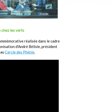
 chez les verts
ommémorative réalisée dans le cadre
ronisation d'André Bélisle, président
 au
Cercle des Phénix
.