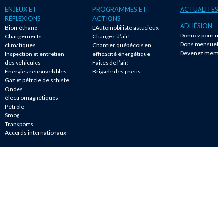
ENJEUX ET
PROGRAMMES ET
ACTUALITÉS
RÉFLEXIONS
ACTIONS
ADHÉSION
Biométhane
L'Automobiliste astucieux
Donnez pour m
Changements
Changez d’air!
Dons mensuel
climatiques
Chantier québécois en
Devenez mem
Inspection et entretien
efficacité énergétique
des véhicules
Faites de l’air!
Énergies renouvelables
Brigade des pneus
Gaz et pétrole de schiste
Ondes
électromagnétiques
Pétrole
Smog
Transports
Accords internationaux