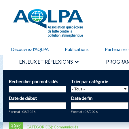
Alle
cont
AQLPA
prin
Découvrez l'AQLPA
Publications
Partenaires 
ENJEUX ET RÉFLEXIONS
PROGRAM
Rechercher par mots clés
Trier par catégorie
Date de début
Date de fin
Date
Date
Format : 08/2026
Format : 08/2026
3 SEP
CATÉGORIE(S):
Communiqués
2010