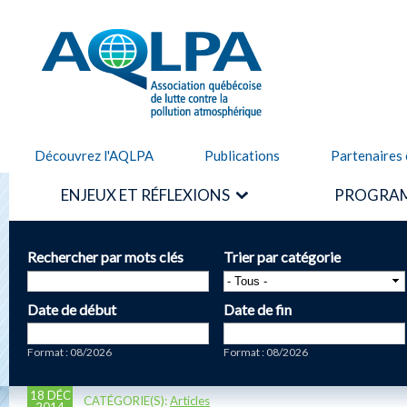
Alle
cont
AQLPA
prin
Découvrez l'AQLPA
Publications
Partenaires 
ENJEUX ET RÉFLEXIONS
PROGRAM
Rechercher par mots clés
Trier par catégorie
Date de début
Date de fin
Date
Date
Format : 08/2026
Format : 08/2026
18 DÉC
CATÉGORIE(S):
Articles
2014