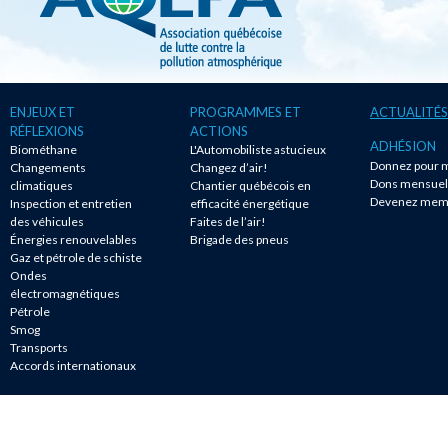
ENJEUX ET
PROGRAMMES ET
ACTUALITÉS
RÉFLEXIONS
ACTIONS
ADHÉSION
Biométhane
L'Automobiliste astucieux
Donnez pour m
Changements
Changez d’air!
Dons mensuel
climatiques
Chantier québécois en
Devenez mem
Inspection et entretien
efficacité énergétique
des véhicules
Faites de l’air!
Énergies renouvelables
Brigade des pneus
Gaz et pétrole de schiste
Ondes
électromagnétiques
Pétrole
Smog
Transports
Accords internationaux