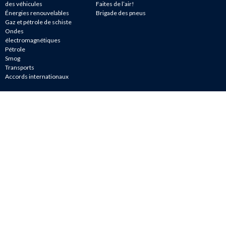
des véhicules
Faites de l’air!
Énergies renouvelables
Brigade des pneus
Gaz et pétrole de schiste
Ondes
électromagnétiques
Pétrole
Smog
Transports
Accords internationaux