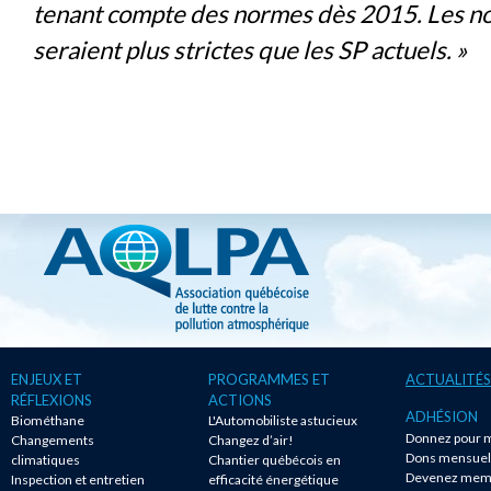
tenant compte des normes dès 2015. Les n
seraient plus strictes que les SP actuels. »
ENJEUX ET
PROGRAMMES ET
ACTUALITÉS
RÉFLEXIONS
ACTIONS
ADHÉSION
Biométhane
L'Automobiliste astucieux
Donnez pour m
Changements
Changez d’air!
Dons mensuel
climatiques
Chantier québécois en
Devenez mem
Inspection et entretien
efficacité énergétique