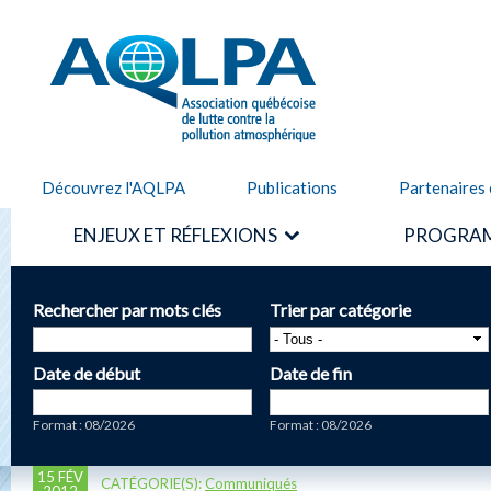
Alle
cont
AQLPA
prin
Découvrez l'AQLPA
Publications
Partenaires 
ENJEUX ET RÉFLEXIONS
PROGRAM
Rechercher par mots clés
Trier par catégorie
Date de début
Date de fin
Date
Date
Format : 08/2026
Format : 08/2026
15 FÉV
CATÉGORIE(S):
Communiqués
2012