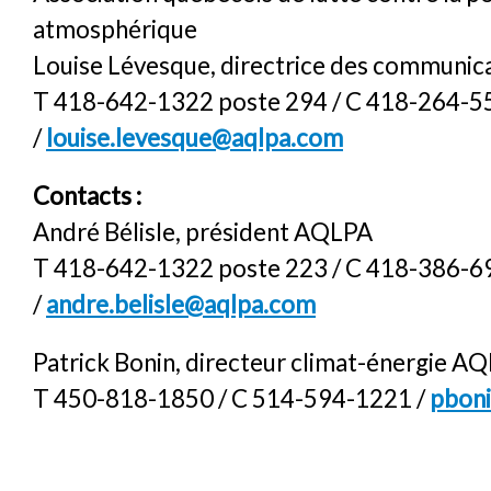
atmosphérique
Louise Lévesque, directrice des communic
T 418-642-1322 poste 294 / C 418-264-5
/
louise.levesque@aqlpa.com
Contacts :
André Bélisle, président AQLPA
T 418-642-1322 poste 223 / C 418-386-6
/
andre.belisle@aqlpa.com
Patrick Bonin, directeur climat-énergie A
T 450-818-1850 / C 514-594-1221 /
pbon