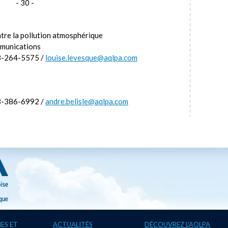
- 30 -
tre la pollution atmosphérique
mmunications
8-264-5575 /
louise.levesque@aqlpa.com
8-386-6992 /
andre.belisle@aqlpa.com
ES ET
ACTUALITÉS
DÉCOUVREZ L'AQLPA