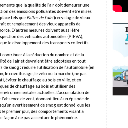
ements que la qualité de l’air doit demeurer une
ction des émissions polluantes doivent être mises
place tels que
Faites de l’air!
(recyclage de vieux
ait et remplacement des vieux appareils de
morce. D’autres mesures doivent aussi être
spection des véhicules automobiles (PIEVA),
si que le développement des transports collectifs.
contribuer à la réduction du nombre et de la
té de l’air et devraient être adoptées en tout
 de smog : réduire l’utilisation de l’automobile (en
, le covoiturage, le vélo ou la marche), ne pas
i, éviter le chauffage au bois en ville, et en
ques de chauffage au bois et utiliser des
 environnementales actuelles. L’accumulation de
r l’absence de vent, donnant lieu à un épisode de
orsqu’un avertissement de smog est donné, que les
 le premier jour, des comportements visant à
de façon à ne pas accentuer le phénomène.