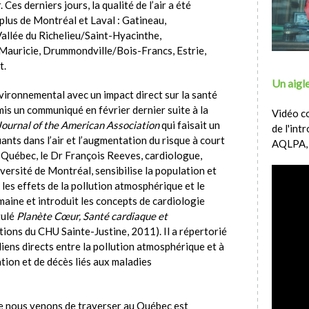
 Ces derniers jours, la qualité de l’air a été
plus de Montréal et Laval : Gatineau,
llée du Richelieu/Saint-Hyacinthe,
Mauricie, Drummondville/Bois-Francs, Estrie,
t.
Un aigle
ironnemental avec un impact direct sur la santé
mis un communiqué en février dernier suite à la
Vidéo c
Journal of the American Association
qui faisait un
de l'int
uants dans l’air et l’augmentation du risque à court
AQLPA,
u Québec, le Dr François Reeves, cardiologue,
ersité de Montréal, sensibilise la population et
les effets de la pollution atmosphérique et le
aine et introduit les concepts de cardiologie
tulé
Planète Cœur, Santé cardiaque et
ions du CHU Sainte-Justine, 2011). Il a répertorié
ens directs entre la pollution atmosphérique et à
tion et de décès liés aux maladies
e nous venons de traverser au Québec est