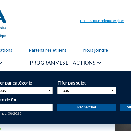
Aller au
contenu
principal
Donnez pour mieux respirer
cations
Partenaires et liens
Nous joindre
PROGRAMMES ET ACTIONS
ier par catégorie
Trier pas sujet
te de fin
te
mat : 08/2026
s