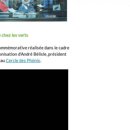
 chez les verts
ommémorative réalisée dans le cadre
ronisation d'André Bélisle, président
 au
Cercle des Phénix
.