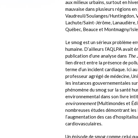
aux milieux urbains, surtout en hiver.
mauvaise dans plusieurs régions en 
Vaudreuil/Soulanges/Huntingdon, Va
Lachute/Saint-Jérôme, Lanaudière, 
Québec, Beauce et Montmagny/Isle
Le smog est un sérieux problème env
humaine. D’ailleurs l’AQLPA avait é
publication d’une analyse dans
The 
lien direct entre la présence de poll
terme d’un incident cardiaque. Ici a
professeur agrégé de médecine, Univ
les instances gouvernementales sur 
phénomène du smog sur la santé hum
environnemental dans son livre inti
environnement
(Multimondes et Édit
nombreuses études démontrant les li
l’augmentation des cas d’hospitalisa
cardiovasculaires.
Un épisode de smog comme celui qu