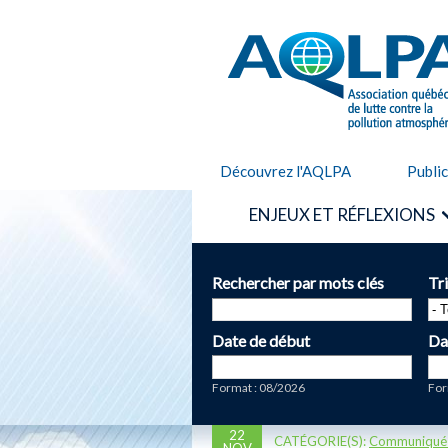
AQLPA
Découvrez l'AQLPA
Publi
ENJEUX ET RÉFLEXIONS
Rechercher par mots clés
Tr
Date de début
Da
Date
Da
Format : 08/2026
For
22
CATÉGORIE(S):
Communiqué
NOV