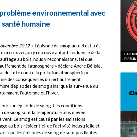
 problème environnemental avec
la santé humaine
 novembre 2012.
« L’épisode de smog actuel est très
été ni en hiver, on y retrouve autant l’influence de la
hauffage au bois, nous y reconnaissons, tel que
hauffement de l’atmosphère » déclare André Bélisle,
se de lutte contre la pollution atmosphérique
u’une des conséquences du réchauffement
mbre d’épisodes de smog ainsi que la survenue du
tamment l’automne et l’hiver.
s jours un épisode de smog. Les conditions
on de smog sont la température plus élevée,
de vent. Le smog est causé par les émissions
e au bois résidentiel, de l’activité industrielle et
avoir que les épisodes de smog ne sont pas limités