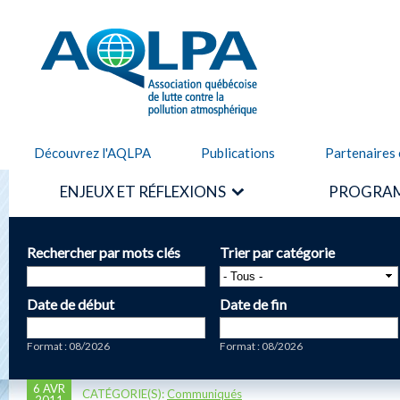
Alle
cont
AQLPA
prin
Découvrez l'AQLPA
Publications
Partenaires 
ENJEUX ET RÉFLEXIONS
PROGRAM
Rechercher par mots clés
Trier par catégorie
Date de début
Date de fin
Date
Date
Format : 08/2026
Format : 08/2026
6 AVR
CATÉGORIE(S):
Communiqués
2011