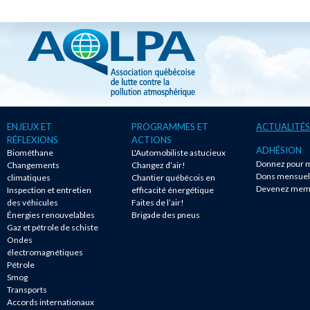
ENJEUX ET
PROGRAMMES ET
ACTUALITÉS
RÉFLEXIONS
ACTIONS
ADHÉSION
Biométhane
L'Automobiliste astucieux
Donnez pour m
Changements
Changez d’air!
Dons mensuel
climatiques
Chantier québécois en
Devenez mem
Inspection et entretien
efficacité énergétique
des véhicules
Faites de l’air!
Énergies renouvelables
Brigade des pneus
Gaz et pétrole de schiste
Ondes
électromagnétiques
Pétrole
Smog
Transports
Accords internationaux