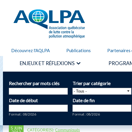
Alle
cont
AQLPA
prin
Découvrez l'AQLPA
Publications
Partenaires 
ENJEUX ET RÉFLEXIONS
PROGRAM
Rechercher par mots clés
Trier par catégorie
Date de début
Date de fin
Date
Date
Format : 08/2026
Format : 08/2026
5 JUIN
CATÉGORIE(S):
Communiqués
2012