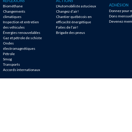
RÉFLEXIONS
ACTIONS
ADHÉSION
Biométhane
L'Automobiliste astucieux
Donnez pour m
Changements
Changez d’air!
Dons mensuel
climatiques
Chantier québécois en
Devenez mem
Inspection et entretien
efficacité énergétique
des véhicules
Faites de l’air!
Énergies renouvelables
Brigade des pneus
Gaz et pétrole de schiste
Ondes
électromagnétiques
Pétrole
Smog
Transports
Accords internationaux