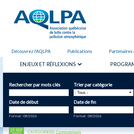
Alle
cont
AQLPA
prin
Découvrez l'AQLPA
Publications
Partenaires 
ENJEUX ET RÉFLEXIONS
PROGRAM
Rechercher par mots clés
Trier par catégorie
Date de début
Date de fin
Date
Date
Format : 08/2026
Format : 08/2026
25 SEP
CATÉGORIE(S):
Communiqués
2012