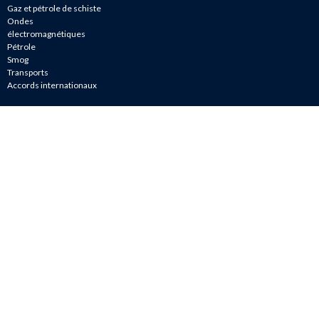
Gaz et pétrole de schiste
Ondes
électromagnétiques
Pétrole
Smog
Transports
Accords internationaux