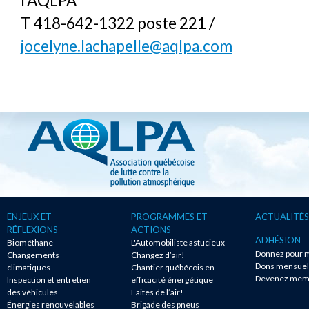
l’AQLPA
T 418-642-1322 poste 221 /
jocelyne.lachapelle@aqlpa.com
ENJEUX ET
PROGRAMMES ET
ACTUALITÉS
RÉFLEXIONS
ACTIONS
ADHÉSION
Biométhane
L'Automobiliste astucieux
Donnez pour m
Changements
Changez d’air!
Dons mensuel
climatiques
Chantier québécois en
Devenez mem
Inspection et entretien
efficacité énergétique
des véhicules
Faites de l’air!
Énergies renouvelables
Brigade des pneus