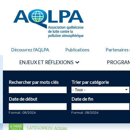
Alle
cont
AQLPA
prin
Découvrez l'AQLPA
Publications
Partenaires 
ENJEUX ET RÉFLEXIONS
PROGRAM
Rechercher par mots clés
Trier par catégorie
Date de début
Date de fin
Date
Date
Format : 08/2026
Format : 08/2026
6 MAR
CATÉGORIE(S):
Articles
2014