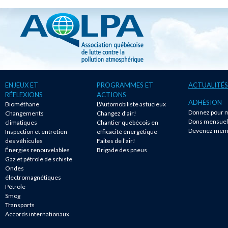
ENJEUX ET
PROGRAMMES ET
ACTUALITÉS
RÉFLEXIONS
ACTIONS
ADHÉSION
Biométhane
L'Automobiliste astucieux
Donnez pour m
Changements
Changez d’air!
Dons mensuel
climatiques
Chantier québécois en
Devenez mem
Inspection et entretien
efficacité énergétique
des véhicules
Faites de l’air!
Énergies renouvelables
Brigade des pneus
Gaz et pétrole de schiste
Ondes
électromagnétiques
Pétrole
Smog
Transports
Accords internationaux