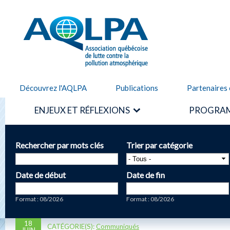
Alle
cont
AQLPA
prin
Découvrez l'AQLPA
Publications
Partenaires 
ENJEUX ET RÉFLEXIONS
PROGRAM
Rechercher par mots clés
Trier par catégorie
Date de début
Date de fin
Date
Date
Format : 08/2026
Format : 08/2026
18
CATÉGORIE(S):
Communiqués
JUIN