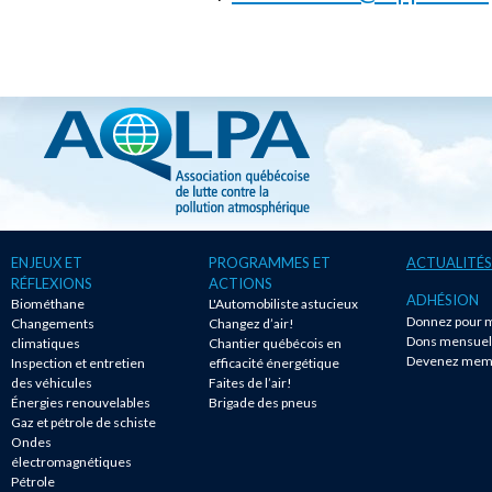
ENJEUX ET
PROGRAMMES ET
ACTUALITÉS
RÉFLEXIONS
ACTIONS
ADHÉSION
Biométhane
L'Automobiliste astucieux
Donnez pour m
Changements
Changez d’air!
Dons mensuel
climatiques
Chantier québécois en
Devenez mem
Inspection et entretien
efficacité énergétique
des véhicules
Faites de l’air!
Énergies renouvelables
Brigade des pneus
Gaz et pétrole de schiste
Ondes
électromagnétiques
Pétrole