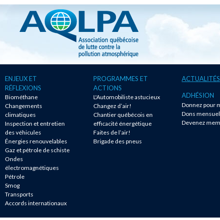
ENJEUX ET
PROGRAMMES ET
ACTUALITÉS
RÉFLEXIONS
ACTIONS
ADHÉSION
Biométhane
L'Automobiliste astucieux
Donnez pour m
Changements
Changez d’air!
Dons mensuel
climatiques
Chantier québécois en
Devenez mem
Inspection et entretien
efficacité énergétique
des véhicules
Faites de l’air!
Énergies renouvelables
Brigade des pneus
Gaz et pétrole de schiste
Ondes
électromagnétiques
Pétrole
Smog
Transports
Accords internationaux