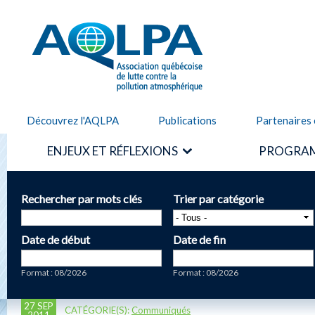
Alle
cont
AQLPA
prin
Découvrez l'AQLPA
Publications
Partenaires 
ENJEUX ET RÉFLEXIONS
PROGRAM
Rechercher par mots clés
Trier par catégorie
Date de début
Date de fin
Date
Date
Format : 08/2026
Format : 08/2026
27 SEP
CATÉGORIE(S):
Communiqués
2011