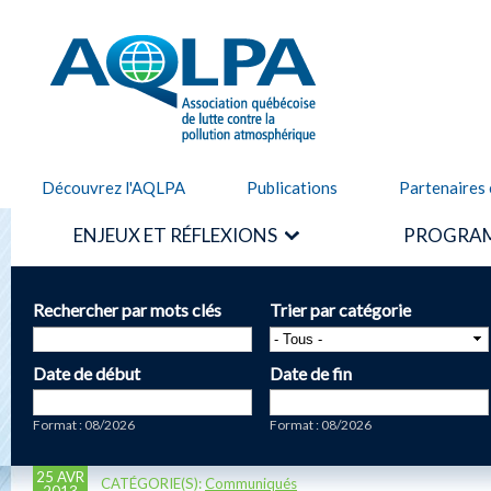
Alle
cont
AQLPA
prin
Découvrez l'AQLPA
Publications
Partenaires 
ENJEUX ET RÉFLEXIONS
PROGRAM
Rechercher par mots clés
Trier par catégorie
Date de début
Date de fin
Date
Date
Format : 08/2026
Format : 08/2026
25 AVR
CATÉGORIE(S):
Communiqués
2013