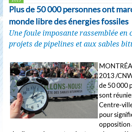
Plus de 50 000 personnes ont mar
monde libre des énergies fossiles
Une foule imposante rassemblée en 
projets de pipelines et aux sables b
MONTRÉAL, 
2013 /CNW 
de 50 000 
sont réunie
Centre-vill
pour signifi
opposition 