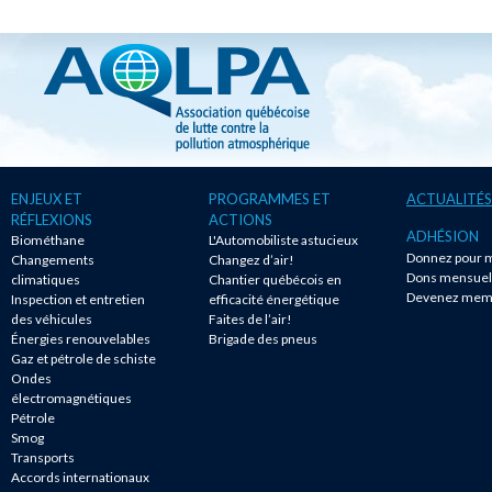
ENJEUX ET
PROGRAMMES ET
ACTUALITÉS
RÉFLEXIONS
ACTIONS
ADHÉSION
Biométhane
L'Automobiliste astucieux
Donnez pour m
Changements
Changez d’air!
Dons mensuel
climatiques
Chantier québécois en
Devenez mem
Inspection et entretien
efficacité énergétique
des véhicules
Faites de l’air!
Énergies renouvelables
Brigade des pneus
Gaz et pétrole de schiste
Ondes
électromagnétiques
Pétrole
Smog
Transports
Accords internationaux