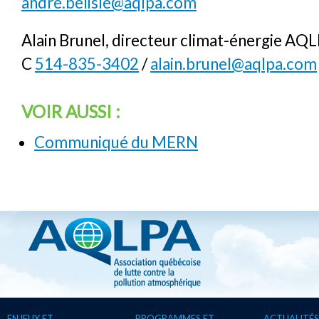
andre.belisle@aqlpa.com
Alain Brunel, directeur climat-énergie AQ
C
514-835-3402
/
alain.brunel@aqlpa.com
VOIR AUSSI :
Communiqué du MERN
ENJEUX ET
PROGRAMMES ET
ACTUALITÉS