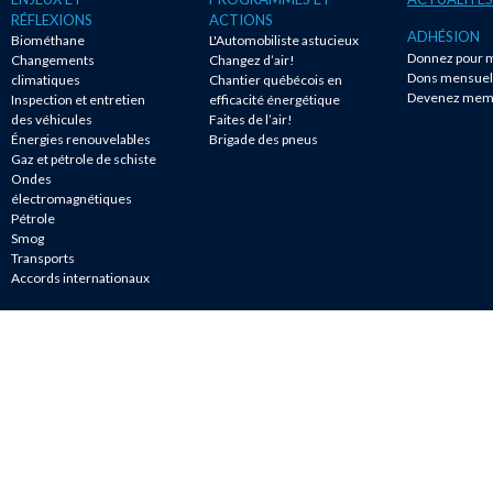
RÉFLEXIONS
ACTIONS
ADHÉSION
Biométhane
L'Automobiliste astucieux
Donnez pour m
Changements
Changez d’air!
Dons mensuel
climatiques
Chantier québécois en
Devenez mem
Inspection et entretien
efficacité énergétique
des véhicules
Faites de l’air!
Énergies renouvelables
Brigade des pneus
Gaz et pétrole de schiste
Ondes
électromagnétiques
Pétrole
Smog
Transports
Accords internationaux