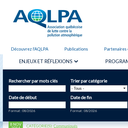
Alle
cont
AQLPA
prin
Découvrez l'AQLPA
Publications
Partenaires 
ENJEUX ET RÉFLEXIONS
PROGRAM
Rechercher par mots clés
Trier par catégorie
Date de début
Date de fin
Date
Date
Format : 08/2026
Format : 08/2026
8 NOV
CATÉGORIE(S):
Communiqués
2014