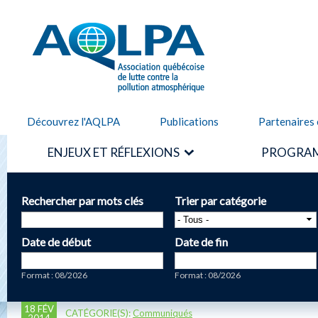
Alle
cont
AQLPA
prin
Découvrez l'AQLPA
Publications
Partenaires 
ENJEUX ET RÉFLEXIONS
PROGRAM
Rechercher par mots clés
Trier par catégorie
Date de début
Date de fin
Date
Date
Format : 08/2026
Format : 08/2026
18 FÉV
CATÉGORIE(S):
Communiqués
2014