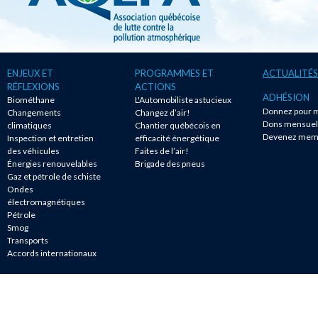
ENJEUX ET
PROGRAMMES ET
ACTUALITÉS
RÉFLEXIONS
ACTIONS
ADHÉSION
Biométhane
L'Automobiliste astucieux
Donnez pour m
Changements
Changez d’air!
Dons mensuel
climatiques
Chantier québécois en
Devenez mem
Inspection et entretien
efficacité énergétique
des véhicules
Faites de l’air!
Énergies renouvelables
Brigade des pneus
Gaz et pétrole de schiste
Ondes
électromagnétiques
Pétrole
Smog
Transports
Accords internationaux