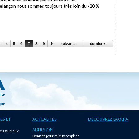
elançon nous sommes toujours très loin du -20 %
3
4
5
6
7
8
9
10
11
suivant ›
…
dernier »
ES ET
ACTUALITÉS
DÉCOUVREZ L'AQLPA
ADHÉSION
te astucieux
Donnez pour mieux respirer
!