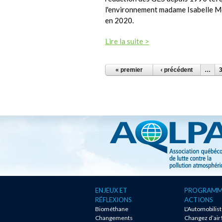
l'environnement madame Isabelle M
en 2020.
Lire la suite >
PAGES
« premier
‹ précédent
…
ENJEUX ET
PROGRAMM
RÉFLEXIONS
ACTIONS
Biométhane
L'Automobilis
Changements
Changez d’air