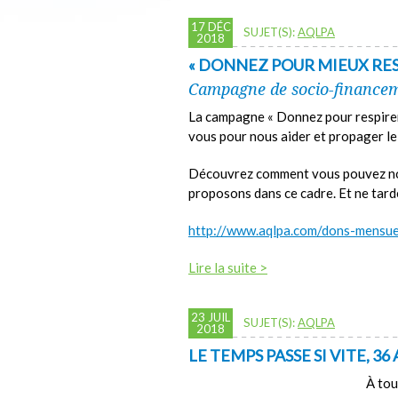
17 DÉC
SUJET(S):
AQLPA
2018
« DONNEZ POUR MIEUX RES
Campagne de socio-finance
La campagne « Donnez pour respirer
vous pour nous aider et propager l
Découvrez comment vous pouvez nous
proposons dans ce cadre. Et ne tarde
http://www.aqlpa.com/dons-mensue
Lire la suite >
23 JUIL
SUJET(S):
AQLPA
2018
LE TEMPS PASSE SI VITE, 36 
À tou