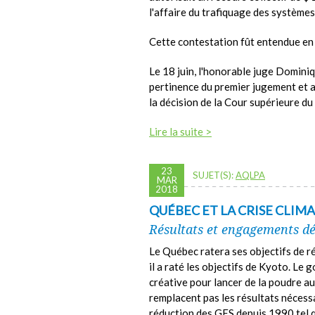
l'affaire du trafiquage des systèm
Cette contestation fût entendue en C
Le 18 juin, l'honorable juge Domini
pertinence du premier jugement et 
la décision de la Cour supérieure du
Lire la suite >
23
SUJET(S):
AQLPA
MAR
2018
QUÉBEC ET LA CRISE CLIM
Résultats et engagements dé
Le Québec ratera ses objectifs de 
il a raté les objectifs de Kyoto. Le 
créative pour lancer de la poudre au
remplacent pas les résultats néces
réduction des GES depuis 1990 tel q