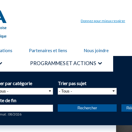
Aller au
contenu
principal
Donnez pour mieux respirer
cations
Partenaires et liens
Nous joindre
PROGRAMMES ET ACTIONS
ier par catégorie
Trier pas sujet
te de fin
te
mat : 08/2026