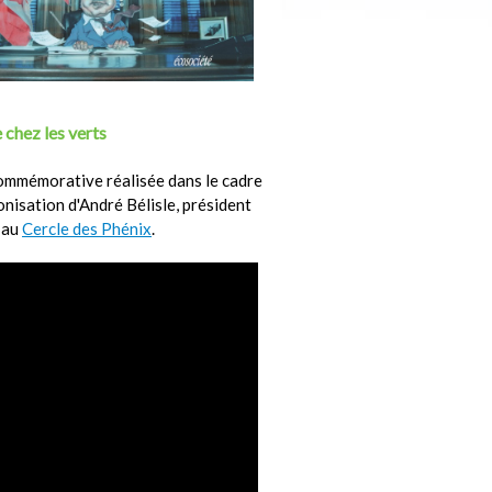
 chez les verts
ommémorative réalisée dans le cadre
ronisation d'André Bélisle, président
 au
Cercle des Phénix
.