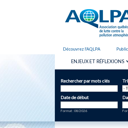
AQLPA
Découvrez l'AQLPA
Publi
ENJEUX ET RÉFLEXIONS
Rechercher par mots clés
Tr
Date de début
Da
Date
Da
Format : 08/2026
For