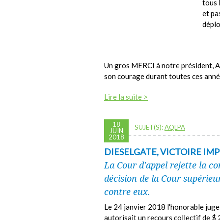
tous 
et pa
déplo
Un gros MERCI à notre président, An
son courage durant toutes ces anné
Lire la suite >
18
SUJET(S):
AQLPA
JUIN
2018
DIESELGATE, VICTOIRE IM
La Cour d'appel rejette la c
décision de la Cour supérieu
contre eux.
Le 24 janvier 2018 l'honorable jug
autorisait un recours collectif de 